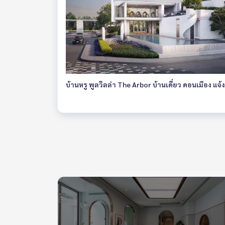
บ้านหรู พูลวิลล่า The Arbor บ้านเดี่ยว ดอนเมือง แจ