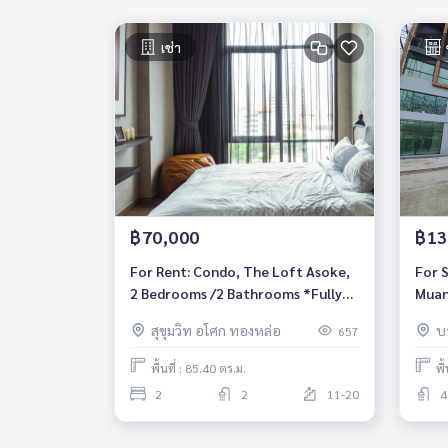
เช่า
฿70,000
฿13
For Rent: Condo, The Loft Asoke,
For 
2 Bedrooms /2 Bathrooms *Fully
Muan
Furnished /High Floor &amp; Ready
Bedr
สุขุมวิท อโศก ทองหล่อ
บ
657
to move in*
Furn
พื้นที่ : 85.40 ตร.ม.
พื
2
2
11-20
4