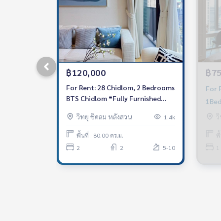
฿120,000
฿75
For Rent: 28 Chidlom, 2 Bedrooms
For 
BTS Chidlom *Fully Furnished
1Bed
/Chanintr Furnitures* New Unit
Near
วิทยุ ชิดลม หลังสวน
ว
1.4k
Chid
พื้นที่ : 80.00 ตร.ม.
พื
2
2
5-10
1