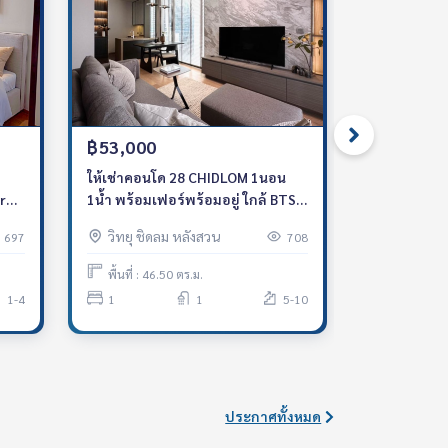
฿53,000
฿47,000
ให้เช่าคอนโด 28 CHIDLOM 1นอน
ให้เช่าคอนโด 28 
r
1น้ำ พร้อมเฟอร์พร้อมอยู่ ใกล้ BTS
พร้อมเฟอร์พร
ชิดลม
วิทยุ ชิดลม หลังสวน
วิทยุ ชิด
697
708
พื้นที่ : 46.50 ตร.ม.
พื้นที่ : 45
1-4
1
1
5-10
1
ประกาศทั้งหมด