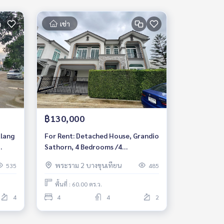
เช่า
฿130,000
Klang
For Rent: Detached House, Grandio
Sathorn, 4 Bedrooms /4
y
Bathrooms *Fully Furnished /Pet
พระราม 2 บางขุนเทียน
535
485
Friendly* Ready to move in
พื้นที่ : 60.00 ตร.ว.
4
4
4
2