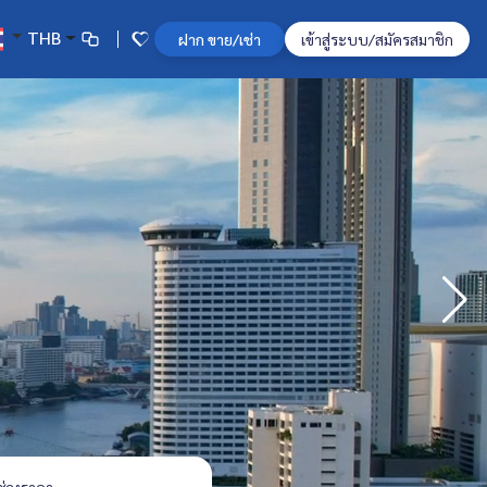
THB
ฝาก ขาย/เช่า
เข้าสู่ระบบ/สมัครสมาชิก