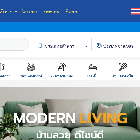
สังหาฯ
โครงการ
บทความ
ติดต่อ
ประเภท
อสังหาฯ
ประเภท
ขาย/เช่า
harger
ชอบแฮงเอาท์
สวนขนาดย่อม
สระเด็ก
สนามเทนนิส