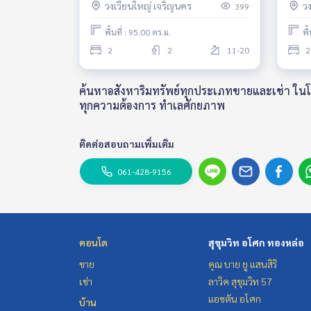
วงเวียนใหญ่ เจริญนคร
ว
399
*SIMPLEX /High Ceiling 3 Meters
*SIM
(Rare Items) & High Floor /River &
(Rare
พื้นที่ : 95.00 ตร.ม.
พื
City View*
City
2
2
11-20
2
ค้นหาอสังหาริมทรัพย์ทุกประเภทขายและเช่า ในโคร
ทุกความต้องการ ทำเลศักยภาพ
ติดต่อสอบถามเพิ่มเติม
061-428-9156
คอนโด
สุขุมวิท อโศก ทองหล่อ
ขาย
คุณ บาย ยู แสนสิริ
เช่า
ลาวิค สุขุมวิท 57
แอชตัน อโศก
บ้าน