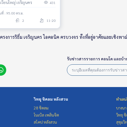
งเวียนใหญ่ เจริญนคร
431
PLEX /High Ceiling 3 Meters
 Items) & High Floor /River &
้นที่ : 95.00 ตร.ม.
 View*
2
11-20
งการริธึ่ม เจริญนคร ไอคอนิค ครบวงจร ทั้งที่อยู่อาศัยและเชิงพา
รับข่าวสารรายการ คอนโด และบ้า
วิทยุ ชิดลม หลังสวน
ทำเลน
28 ชิดลม
บางนา 
โนเบิล เพลินจิต
วิทยุ 
สโคป หลังสวน
สุขุมว