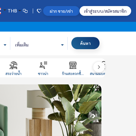
THB
ฝาก ขาย/เช่า
เข้าสู่ระบบ/สมัครสมาชิก
ค้นหา
เพิ่มเติม
สระว่ายน้ำ
ซาวน่า
ร้านสะดวกซื้...
สนามแบดมินตั...
ห้องหนั