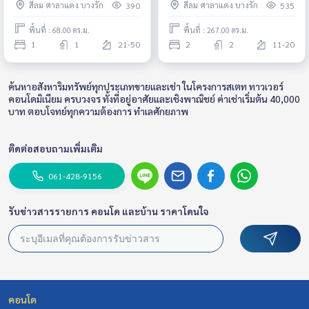
สีลม ศาลาแดง บางรัก
สีลม ศาลาแดง บางรัก
390
535
/High Floor /River & City View
Fully furnished Ready to move
/Balcony & Ready to move in*
in
พื้นที่ : 68.00 ตร.ม.
พื้นที่ : 267.00 ตร.ม.
1
1
21-50
2
2
11-20
ค้นหาอสังหาริมทรัพย์ทุกประเภทขายและเช่า ในโครงการสเตท ทาวเวอร์
คอนโดมิเนียม ครบวงจร ทั้งที่อยู่อาศัยและเชิงพาณิชย์ ค่าเช่าเริ่มต้น 40,000
บาท ตอบโจทย์ทุกความต้องการ ทำเลศักยภาพ
ติดต่อสอบถามเพิ่มเติม
061-428-9156
รับข่าวสารรายการ คอนโด และบ้าน ราคาโดนใจ
คอนโด