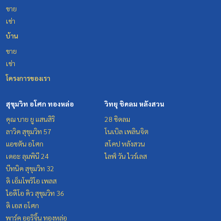
ขาย
เช่า
บ้าน
ขาย
เช่า
โครงการของเรา
สุขุมวิท อโศก ทองหล่อ
วิทยุ ชิดลม หลังสวน
คุณ บาย ยู แสนสิริ
28 ชิดลม
ลาวิค สุขุมวิท 57
โนเบิล เพลินจิต
แอชตัน อโศก
สโคป หลังสวน
เดอะ ลุมพินี 24
ไลฟ์ วัน ไวร์เลส
บีทนิค สุขุมวิท 32
ดิ เอ็มโพริโอ เพลส
ไอดีโอ คิว สุขุมวิท 36
ดิ เอส อโศก
พาร์ค ออริจิ้น ทองหล่อ