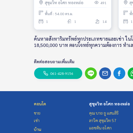
สุขุมวิท อโศก ทองหล่อ
ส
491
in Sale 18,500,000 THB.
พื้นที่ : 54.00 ตร.ม.
พื
1
1
14
1
ค้นหาอสังหาริมทรัพย์ทุกประเภทขายและเช่า ในโคร
18,500,000 บาท ตอบโจทย์ทุกความต้องการ ทำเ
ติดต่อสอบถามเพิ่มเติม
061-428-9156
คอนโด
สุขุมวิท อโศก ทองหล่อ
ขาย
คุณ บาย ยู แสนสิริ
เช่า
ลาวิค สุขุมวิท 57
แอชตัน อโศก
บ้าน