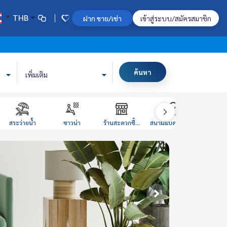
THB
ฝาก ขาย/เช่า
เข้าสู่ระบบ/สมัครสมาชิก
ค้นหา
เพิ่มเติม
สระว่ายน้ำ
ซาวน่า
ร้านสะดวกซื้...
สนามแบดมินตั...
ห้องหนั