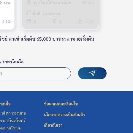
พร้อมเฟอร์ พร้อมอยู่ ใกล้ BTS
สุขุมวิท อโศก ทองหล่อ
414
405
ทองหล่อ ค่าเช่า 100,000
พื้นที่ : 74.00 ตร.ม.
5-10
2
2
11-20
ย์ ค่าเช่าเริ่มต้น 65,000 บาทราคาขายเริ่มต้น
น ราคาโดนใจ
่าสนใจ
ข้อตกลงและเงื่อนไข
ิท อโศก ทองหล่อ
นโยบายความเป็นส่วนตัว
าร ศรีนครินทร์
เกี่ยวกับเรา
ชิดลม หลังสวน