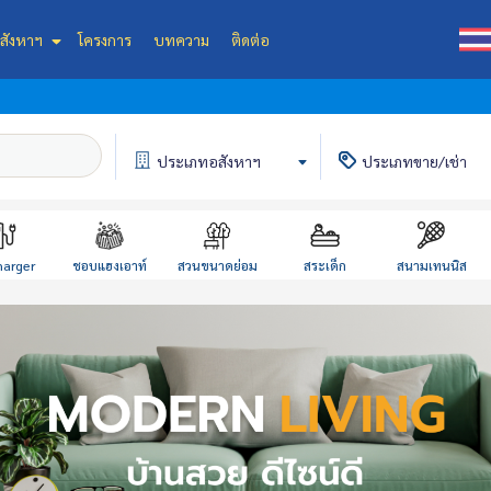
สังหาฯ
โครงการ
บทความ
ติดต่อ
ประเภท
อสังหาฯ
ประเภท
ขาย/เช่า
harger
ชอบแฮงเอาท์
สวนขนาดย่อม
สระเด็ก
สนามเทนนิส