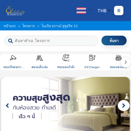
THB
หน้าแรก
โครงการ
โนเบิล อราวน์ สุขุมวิท 33
ค้นหา
ระบบรักษาความ
สนามเด็กเล่น
ชอบออกกำลัง
EV Charger
ชอบแฮงเอาท์
ปลอดภัย