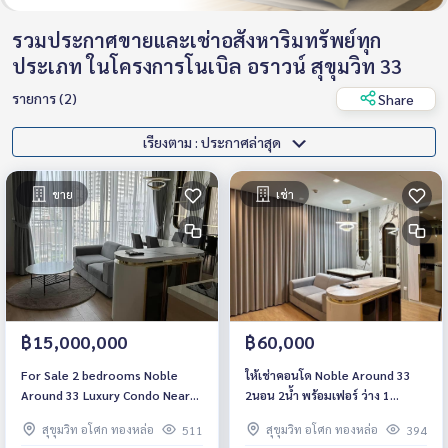
รวมประกาศขายและเช่าอสังหาริมทรัพย์ทุก
ประเภท ในโครงการโนเบิล อราวน์ สุขุมวิท 33
รายการ (2)
Share
เรียงตาม : ประกาศล่าสุด
ขาย
เช่า
฿15,000,000
฿60,000
For Sale 2 bedrooms Noble
ให้เช่าคอนโด Noble Around 33
Around 33 Luxury Condo Near
2นอน 2น้ำ พร้อมเฟอร์ ว่าง 1
BTS Phrom Phong Fully
กุมภาพันธ์ 2567
สุขุมวิท อโศก ทองหล่อ
สุขุมวิท อโศก ทองหล่อ
511
394
furnished Ready to move in