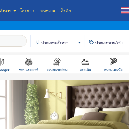
สังหาฯ
โครงการ
บทความ
ติดต่อ
ประเภท
อสังหาฯ
ประเภท
ขาย/เช่า
harger
ชอบแฮงเอาท์
สวนขนาดย่อม
สระเด็ก
สนามเทนนิส