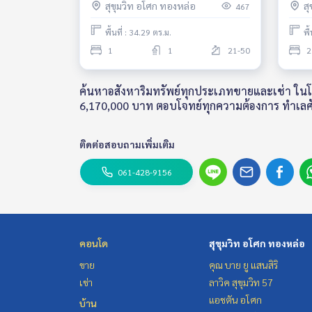
สุขุมวิท อโศก ทองหล่อ
ส
467
Thonglor, River view
พื้นที่ : 34.29 ตร.ม.
พื
1
1
21-50
2
ค้นหาอสังหาริมทรัพย์ทุกประเภทขายและเช่า ในโครง
6,170,000 บาท ตอบโจทย์ทุกความต้องการ ทำเล
ติดต่อสอบถามเพิ่มเติม
061-428-9156
คอนโด
สุขุมวิท อโศก ทองหล่อ
ขาย
คุณ บาย ยู แสนสิริ
เช่า
ลาวิค สุขุมวิท 57
แอชตัน อโศก
บ้าน