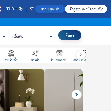
THB
ฝาก ขาย/เช่า
เข้าสู่ระบบ/สมัครสมาชิก
ค้นหา
เพิ่มเติม
สระว่ายน้ำ
ซาวน่า
ร้านสะดวกซื้...
สนามแบดมินตั...
ห้องหนั