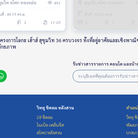
Near BTS Thonglor Fully furn
ุขุมวิท อโศก ทองหล่อ
สุขุมวิท อโศก ทองหล่อ
492
Ready to move in
้นที่ : 49.75 ตร.ม.
พื้นที่ : 50.00 ตร.ม.
2
11-20
2
2
การโอกะ เฮ้าส์ สุขุมวิท 36 ครบวงจร ทั้งที่อยู่อาศัยและเชิงพาณิช
ศักยภาพ
รับข่าวสารรายการ คอนโด และบ้า
วิทยุ ชิดลม หลังสวน
ทำเลน
28 ชิดลม
วิทยุ 
โนเบิล เพลินจิต
พัฒนาก
สโคป หลังสวน
บางนา 