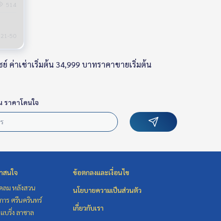
ished
514
21-50
ย์ ค่าเช่าเริ่มต้น 34,999 บาทราคาขายเริ่มต้น
น ราคาโดนใจ
่าสนใจ
ข้อตกลงและเงื่อนไข
ชิดลม หลังสวน
นโยบายความเป็นส่วนตัว
าร ศรีนครินทร์
เกี่ยวกับเรา
แบริ่ง ลาซาล