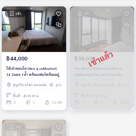
เช่า
เช่า
฿44,000
฿38,000
ให้เช่าคอนโด Ideo​ q​ sukhumvit​
For Rent 1 bedroom Ideo Q
36 2นอน 1น้ำ พร้อมเฟอร์พร้อมอยู่
Sukhumvit 36 Luxury Condo
High floor Near BTS Thonglor
สุขุมวิท อโศก ทองหล่อ
สุขุมวิท อโศก ทองหล่อ
475
536
Fully furnished Ready to move
in
พื้นที่ : 48.00 ตร.ม.
พื้นที่ : 45.00 ตร.ม.
2
1
11-20
1
1
21-50
เช่า