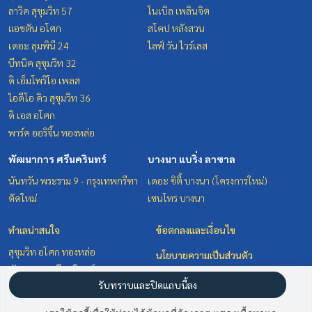
ลาวิค สุขุมวิท 57
โนเบิล เพลินจิต
แอชตัน อโศก
สโคป หลังสวน
เดอะ ลุมพินี 24
ไลฟ์ วัน ไวร์เลส
บีทนิค สุขุมวิท 32
ดิ เอ็มโพริโอ เพลส
ไอดีโอ คิว สุขุมวิท 36
ดิ เอส อโศก
พาร์ค ออริจิ้น ทองหล่อ
พัฒนาการ ศรีนครินทร์
บางนา แบริ่ง ลาซาล
นันทวัน พระราม 9 - กรุงเทพกรีฑา
เดอะ ซิตี้ บางนา (โครงการใหม่)
ตัดใหม่
เซนโทร บางนา
ทำเลน่าสนใจ
ข้อตกลงและเงื่อนไข
สุขุมวิท อโศก ทองหล่อ
นโยบายความเป็นส่วนตัว
พัฒนาการ ศรีนครินทร์
เกี่ยวกับเรา
รับทราบและปิดแถบนี้ลง
บางนา แบริ่ง ลาซาล
วิทยุ ชิดลม หลังสวน
วิธีการฝากขาย-เช่า