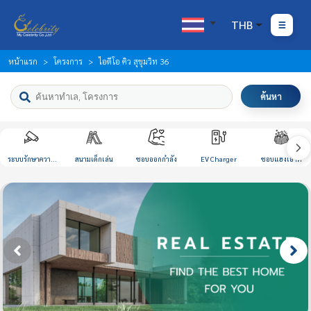
THB
หน้าแรก
โครงการ
ไอดีโอ คิว สุขุมวิท 36
ค้นหา
ระบบรักษาความ
สนามเด็กเล่น
ชอบออกกำลัง
EV Charger
ชอบแฮงเอาท์
ปลอดภัย