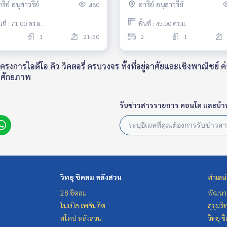
รีย์ อนุสาวรีย์
อารีย์ อนุสาวรีย์
480
วรีย์ฯ ราคาเช่า 59,999 บาท
้นที่ : 71.00 ตร.ม.
พื้นที่ : 45.00 ตร.ม.
1
21-50
2
1
ารไอดีโอ คิว วิคตอรี่ ครบวงจร ทั้งที่อยู่อาศัยและเชิงพาณิชย์ ค่
ลศักยภาพ
รับข่าวสารรายการ คอนโด และบ้า
วิทยุ ชิดลม หลังสวน
ทำเลน
28 ชิดลม
พัฒนาก
โนเบิล เพลินจิต
สุขุมว
สโคป หลังสวน
วิทยุ 