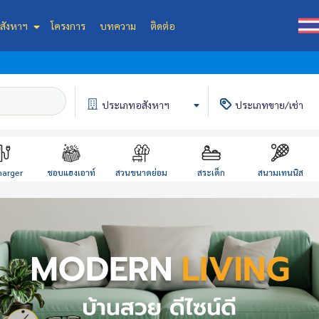
สังหาฯ
โครงการ
บทความ
ติดต่อ
ประเภท
อสังหาฯ
ประเภท
ขาย/เช่า
harger
ชอบแฮงเอาท์
สวนขนาดย่อม
สระเด็ก
สนามเทนนิส