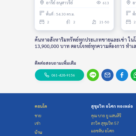
อารีย์ อนุสาวรีย์
อา
613
furnished Ready to move in
อนุสา
พื้นที่ : 54.30 ตร.ม.
พื
2
2
21-50
2
ค้นหาอสังหาริมทรัพย์ทุกประเภทขายและเช่า ในโครงก
13,900,000 บาท ตอบโจทย์ทุกความต้องการ ทำเ
ติดต่อสอบถามเพิ่มเติม
061-428-9156
คอนโด
สุขุมวิท อโศก ทองหล่อ
ขาย
คุณ บาย ยู แสนสิริ
เช่า
ลาวิค สุขุมวิท 57
แอชตัน อโศก
บ้าน