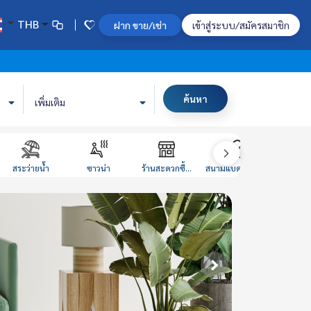
THB
ฝาก ขาย/เช่า
เข้าสู่ระบบ/สมัครสมาชิก
ค้นหา
เพิ่มเติม
สระว่ายน้ำ
ซาวน่า
ร้านสะดวกซื้...
สนามแบดมินตั...
ห้องหนั