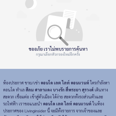
ขออภัย เราไม่พบรายการค้นหา
กรุณาเลือกตัวกรองใหม่อีกครั้ง
ห้องประกาศ ขาย/เช่า
คอนโด เลต ไลท์ คอนแวนต์
ใครกำลังหา
คอนโด ทำเล
สีลม ศาลาแดง บางรัก สี่พระยา สุรวงศ์
เดินทาง
สะดวก เชื่อมต่อ เข้าสู่ตัวเมือง ได้ง่าย สะดวกทั้งรถส่วนตัวและ
รถไฟฟ้า เราขอแนะนำ
คอนโด เลต ไลท์ คอนแวนต์
ในห้อง
ประกาศของ Livinginsider นี้ จะมีทั้งรายการ จากเจ้าของและ