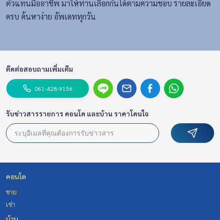
ตัวแทนมืออาชีพ มาให้ท่านเลือกกันได้ตามความชอบ รายละเอียด
ครบ ค้นหาง่าย อัพเดททุกวัน
ติดต่อสอบถามเพิ่มเติม
061-428-9156
รับข่าวสารรายการ คอนโด และบ้าน ราคาโดนใจ
คอนโด
ขาย
เช่า
บ้าน