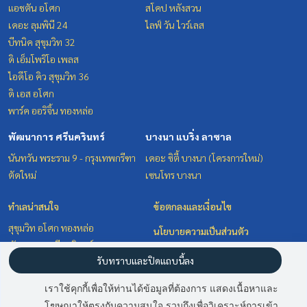
แอชตัน อโศก
สโคป หลังสวน
เดอะ ลุมพินี 24
ไลฟ์ วัน ไวร์เลส
บีทนิค สุขุมวิท 32
ดิ เอ็มโพริโอ เพลส
ไอดีโอ คิว สุขุมวิท 36
ดิ เอส อโศก
พาร์ค ออริจิ้น ทองหล่อ
พัฒนาการ ศรีนครินทร์
บางนา แบริ่ง ลาซาล
นันทวัน พระราม 9 - กรุงเทพกรีฑา
เดอะ ซิตี้ บางนา (โครงการใหม่)
ตัดใหม่
เซนโทร บางนา
ทำเลน่าสนใจ
ข้อตกลงและเงื่อนไข
สุขุมวิท อโศก ทองหล่อ
นโยบายความเป็นส่วนตัว
พัฒนาการ ศรีนครินทร์
เกี่ยวกับเรา
รับทราบและปิดแถบนี้ลง
วิทยุ ชิดลม หลังสวน
บางนา แบริ่ง ลาซาล
วิธีการฝากขาย-เช่า
เราใช้คุกกี้เพื่อให้ท่านได้ข้อมูลที่ต้องการ แสดงเนื้อหาและ
ติดต่อ
โฆษณาให้ตรงกับความสนใจ รวมถึงเพื่อวิเคราะห์การเข้า