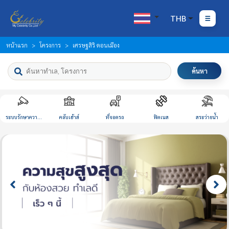
THB
หน้าแรก
โครงการ
เศรษฐสิริ ดอนเมือง
ค้นหา
ระบบรักษาความ
คลับเฮ้าส์
ที่จอดรถ
ฟิตเนส
สระว่ายน้ำ
ปลอดภัย