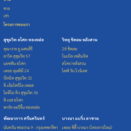
ขาย
เช่า
โครงการของเรา
สุขุมวิท อโศก ทองหล่อ
วิทยุ ชิดลม หลังสวน
คุณ บาย ยู แสนสิริ
28 ชิดลม
ลาวิค สุขุมวิท 57
โนเบิล เพลินจิต
แอชตัน อโศก
สโคป หลังสวน
เดอะ ลุมพินี 24
ไลฟ์ วัน ไวร์เลส
บีทนิค สุขุมวิท 32
ดิ เอ็มโพริโอ เพลส
ไอดีโอ คิว สุขุมวิท 36
ดิ เอส อโศก
พาร์ค ออริจิ้น ทองหล่อ
พัฒนาการ ศรีนครินทร์
บางนา แบริ่ง ลาซาล
นันทวัน พระราม 9 - กรุงเทพกรีฑา
เดอะ ซิตี้ บางนา (โครงการใหม่)