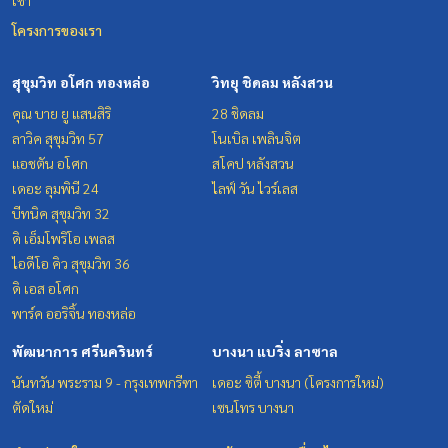
เช่า
โครงการของเรา
สุขุมวิท อโศก ทองหล่อ
วิทยุ ชิดลม หลังสวน
คุณ บาย ยู แสนสิริ
28 ชิดลม
ลาวิค สุขุมวิท 57
โนเบิล เพลินจิต
แอชตัน อโศก
สโคป หลังสวน
เดอะ ลุมพินี 24
ไลฟ์ วัน ไวร์เลส
บีทนิค สุขุมวิท 32
ดิ เอ็มโพริโอ เพลส
ไอดีโอ คิว สุขุมวิท 36
ดิ เอส อโศก
พาร์ค ออริจิ้น ทองหล่อ
พัฒนาการ ศรีนครินทร์
บางนา แบริ่ง ลาซาล
นันทวัน พระราม 9 - กรุงเทพกรีฑา
เดอะ ซิตี้ บางนา (โครงการใหม่)
ตัดใหม่
เซนโทร บางนา