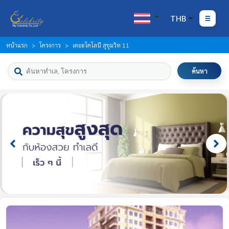
THB
หน้าแรก
โครงการ
เดอะโคโลนี สุขุมวิท 11
ค้นหา