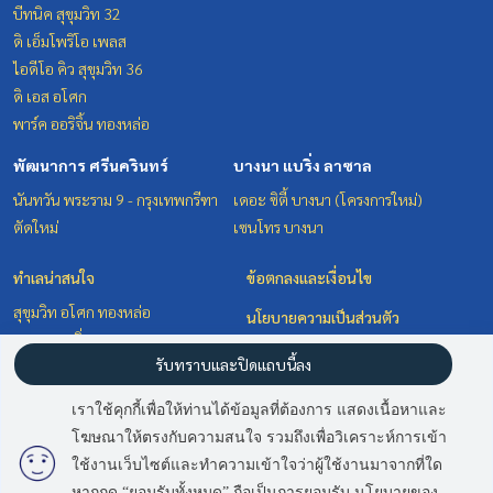
บีทนิค สุขุมวิท 32
ดิ เอ็มโพริโอ เพลส
ไอดีโอ คิว สุขุมวิท 36
ดิ เอส อโศก
พาร์ค ออริจิ้น ทองหล่อ
พัฒนาการ ศรีนครินทร์
บางนา แบริ่ง ลาซาล
นันทวัน พระราม 9 - กรุงเทพกรีฑา
เดอะ ซิตี้ บางนา (โครงการใหม่)
ตัดใหม่
เซนโทร บางนา
ทำเลน่าสนใจ
ข้อตกลงและเงื่อนไข
สุขุมวิท อโศก ทองหล่อ
นโยบายความเป็นส่วนตัว
บางนา แบริ่ง ลาซาล
เกี่ยวกับเรา
รับทราบและปิดแถบนี้ลง
พัฒนาการ ศรีนครินทร์
วิทยุ ชิดลม หลังสวน
วิธีการฝากขาย-เช่า
เราใช้คุกกี้เพื่อให้ท่านได้ข้อมูลที่ต้องการ แสดงเนื้อหาและ
ติดต่อ
โฆษณาให้ตรงกับความสนใจ รวมถึงเพื่อวิเคราะห์การเข้า
ใช้งานเว็บไซต์และทำความเข้าใจว่าผู้ใช้งานมาจากที่ใด
หากกด “ยอมรับทั้งหมด” ถือเป็นการยอมรับ นโยบายของ