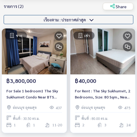
รายการ (2)
Share
เรียงตาม : ประกาศล่าสุด
ขาย
เช่า
฿3,800,000
฿40,000
For Sale 1 bedroom1 The Sky
For Rent : The Sky Sukhumvit, 2
Sukhumvit Condo Near BTS
Bedrooms, Size: 80 Sqm., Near
Udomsuk Fully furnished Ready
BTS Udomsuk, High Floor,
อ่อนนุช อุดมสุข
อ่อนนุช อุดมสุข
437
475
to move in
โFully furnished, ready to move
.
พื้นที่ : 30.50 ตร.ม.
พื้นที่ : 80.00 ตร.ม.
1
1
11-20
2
3
24