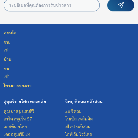
คอนโด
ขาย
เช่า
บ้าน
ขาย
เช่า
โครงการของเรา
สุขุมวิท อโศก ทองหล่อ
วิทยุ ชิดลม หลังสวน
คุณ บาย ยู แสนสิริ
28 ชิดลม
ลาวิค สุขุมวิท 57
โนเบิล เพลินจิต
แอชตัน อโศก
สโคป หลังสวน
เดอะ ลุมพินี 24
ไลฟ์ วัน ไวร์เลส