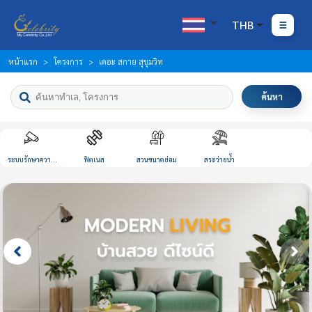
THB
หน้าแรก
โครงการ
เดอะ สกาย สุขุมวิท
ค้นหา
ระบบรักษาความ
ฟิตเนส
สวนขนาดย่อม
สระว่ายน้ำ
ปลอดภัย