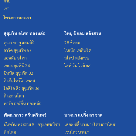
ขาย
เช่า
โครงการของเรา
สุขุมวิท อโศก ทองหล่อ
วิทยุ ชิดลม หลังสวน
คุณ บาย ยู แสนสิริ
28 ชิดลม
ลาวิค สุขุมวิท 57
โนเบิล เพลินจิต
แอชตัน อโศก
สโคป หลังสวน
เดอะ ลุมพินี 24
ไลฟ์ วัน ไวร์เลส
บีทนิค สุขุมวิท 32
ดิ เอ็มโพริโอ เพลส
ไอดีโอ คิว สุขุมวิท 36
ดิ เอส อโศก
พาร์ค ออริจิ้น ทองหล่อ
พัฒนาการ ศรีนครินทร์
บางนา แบริ่ง ลาซาล
นันทวัน พระราม 9 - กรุงเทพกรีฑา
เดอะ ซิตี้ บางนา (โครงการใหม่)
ตัดใหม่
เซนโทร บางนา