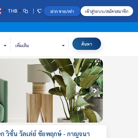
THB
ฝาก ขาย/เช่า
เข้าสู่ระบบ/สมัครสมาชิก
ค้นหา
เพิ่มเติม
 วิชั่น วัลเล่ย์ ชัยพฤกษ์ - กาญจนา