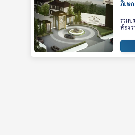
ภิเษก
รวมประ
ห้อง ร