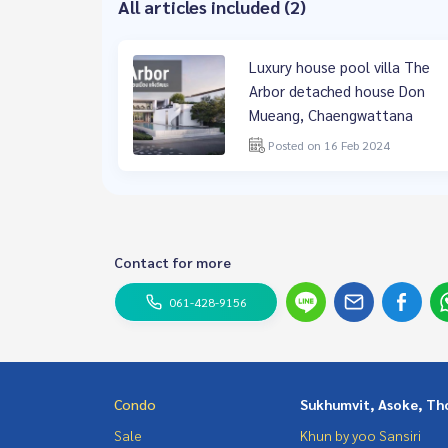
All articles included (2)
Luxury house pool villa The
Arbor detached house Don
Mueang, Chaengwattana
Posted on 16 Feb 2024
Contact for more
061-428-9156
Condo
Sukhumvit, Asoke, Th
Sale
Khun by yoo Sansiri