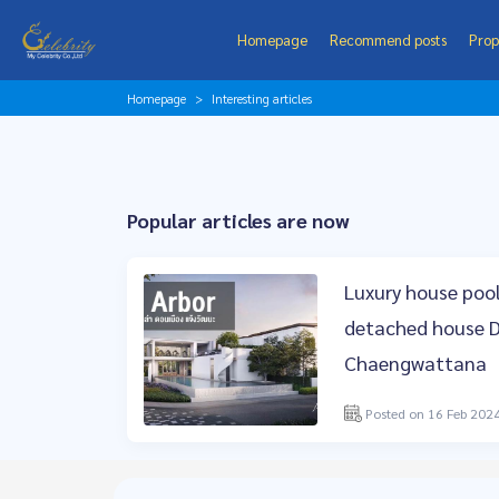
Homepage
Recommend posts
Prop
Homepage
Interesting articles
Popular articles are now
Luxury house pool
detached house 
Chaengwattana
Posted on 16 Feb 202