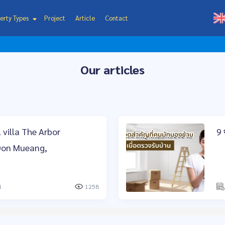
erty Types
Project
Article
Contact
Our articles
 villa The Arbor
9 
Don Mueang,
4
1258