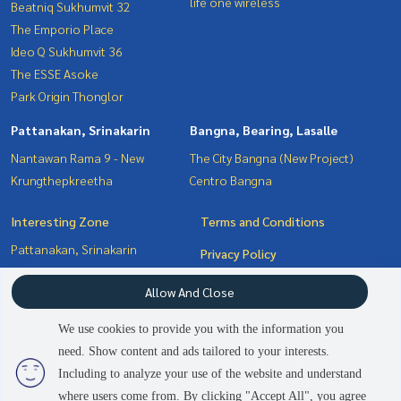
life one wireless
Beatniq Sukhumvit 32
The Emporio Place
Ideo Q Sukhumvit 36
The ESSE Asoke
Park Origin Thonglor
Pattanakan, Srinakarin
Bangna, Bearing, Lasalle
Nantawan Rama 9 - New
The City Bangna (New Project)
Krungthepkreetha
Centro Bangna
Interesting Zone
Terms and Conditions
Pattanakan, Srinakarin
Privacy Policy
Witthayu, Chidlom, Langsuan,
About us
Allow And Close
Ploenchit
Sukhumvit, Asoke, Thonglor
How to sale-rent
We use cookies to provide you with the information you
Bangna, Bearing, Lasalle
Contact
need. Show content and ads tailored to your interests.
Including to analyze your use of the website and understand
where users come from. By clicking "Accept All", you agree