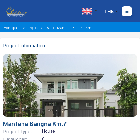
THB
Homepage
Project
list
Mantana Bangna Km.7
Project information
Mantana Bangna Km.7
Project type:
House
Developer:
0