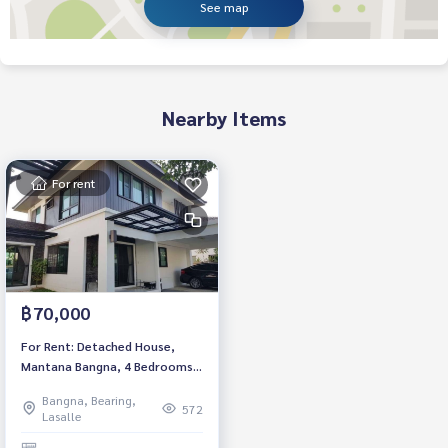
See map
Nearby Items
For rent
฿70,000
For Rent: Detached House,
Mantana Bangna, 4 Bedrooms
/3 Bathrooms *Fully Furnished*
Bangna, Bearing,
Ready to move in
572
Lasalle