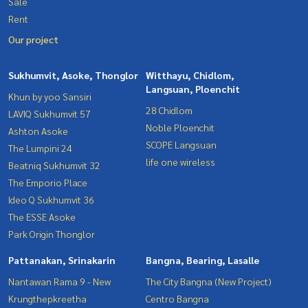
Sale
Rent
Our project
Sukhumvit, Asoke, Thonglor
Witthayu, Chidlom,
Langsuan, Ploenchit
Khun by yoo Sansiri
28 Chidlom
LAVIQ Sukhumvit 57
Noble Ploenchit
Ashton Asoke
SCOPE Langsuan
The Lumpini 24
life one wireless
Beatniq Sukhumvit 32
The Emporio Place
Ideo Q Sukhumvit 36
The ESSE Asoke
Park Origin Thonglor
Pattanakan, Srinakarin
Bangna, Bearing, Lasalle
Nantawan Rama 9 - New
The City Bangna (New Project)
Krungthepkreetha
Centro Bangna