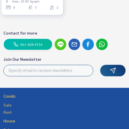
Area : 65.90 Sq.wah.
4
3
2
Contact for more
061-428-9156
Join Our Newsletter
Condo
Sale
Rent
House