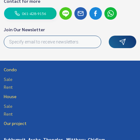
Contact for more
061-428-9156
Join Our Newsletter
Condo
Sale
Rent
House
Sale
Rent
Our project
Sukhumvit, Asoke, Thonglor
Witthayu, Chidlom,