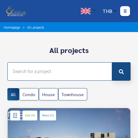
THB
Homepage
All projects
All projects
All
Condo
House
Townhouse
Sell (0)
Rent (1)