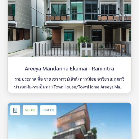
Areeya Mandarina Ekamai - Ramintra
รวมประกาศ ซื้อ ขาย เช่า ทาวน์เฮ้าส์/ทาวน์โฮม อารียา แมนดารี
น่า เอกมัย-รามอินทรา TownHouse/TownHome Areeya Mand
arina Ekamai - Ramintra มีให้เลือกหลายห้อง รายละเอียดครบ ค้
นหาง่าย อัพเดททุกวัน
Sell (0)
Rent (1)