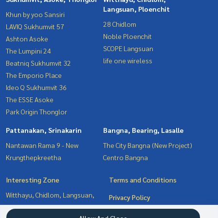
Langsuan, Ploenchit
Khun by yoo Sansiri
28 Chidlom
LAVIQ Sukhumvit 57
Noble Ploenchit
Ashton Asoke
SCOPE Langsuan
The Lumpini 24
life one wireless
Beatniq Sukhumvit 32
The Emporio Place
Ideo Q Sukhumvit 36
The ESSE Asoke
Park Origin Thonglor
Pattanakan, Srinakarin
Bangna, Bearing, Lasalle
Nantawan Rama 9 - New
The City Bangna (New Project)
Krungthepkreetha
Centro Bangna
Interesting Zone
Terms and Conditions
Witthayu, Chidlom, Langsuan,
Privacy Policy
Ploenchit
About us