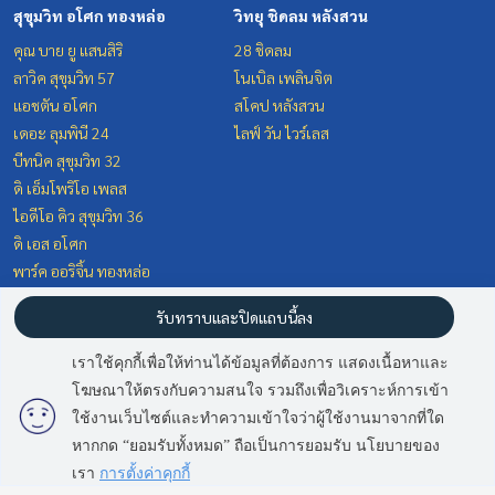
สุขุมวิท อโศก ทองหล่อ
วิทยุ ชิดลม หลังสวน
คุณ บาย ยู แสนสิริ
28 ชิดลม
ลาวิค สุขุมวิท 57
โนเบิล เพลินจิต
แอชตัน อโศก
สโคป หลังสวน
เดอะ ลุมพินี 24
ไลฟ์ วัน ไวร์เลส
บีทนิค สุขุมวิท 32
ดิ เอ็มโพริโอ เพลส
ไอดีโอ คิว สุขุมวิท 36
ดิ เอส อโศก
พาร์ค ออริจิ้น ทองหล่อ
พัฒนาการ ศรีนครินทร์
บางนา แบริ่ง ลาซาล
รับทราบและปิดแถบนี้ลง
นันทวัน พระราม 9 - กรุงเทพกรีฑา
เดอะ ซิตี้ บางนา (โครงการใหม่)
เราใช้คุกกี้เพื่อให้ท่านได้ข้อมูลที่ต้องการ แสดงเนื้อหาและ
ตัดใหม่
เซนโทร บางนา
โฆษณาให้ตรงกับความสนใจ รวมถึงเพื่อวิเคราะห์การเข้า
ใช้งานเว็บไซต์และทำความเข้าใจว่าผู้ใช้งานมาจากที่ใด
ทำเลน่าสนใจ
ข้อตกลงและเงื่อนไข
หากกด “ยอมรับทั้งหมด” ถือเป็นการยอมรับ นโยบายของ
พัฒนาการ ศรีนครินทร์
นโยบายความเป็นส่วนตัว
เรา
การตั้งค่าคุกกี้
วิทยุ ชิดลม หลังสวน