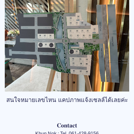
สนใจหมายเลขไหน แคปภาพแจ้งเซลล์ได้เลยค่ะ
𝐂𝐨𝐧𝐭𝐚𝐜𝐭
Khun Nok : Tel. 061-428-9156