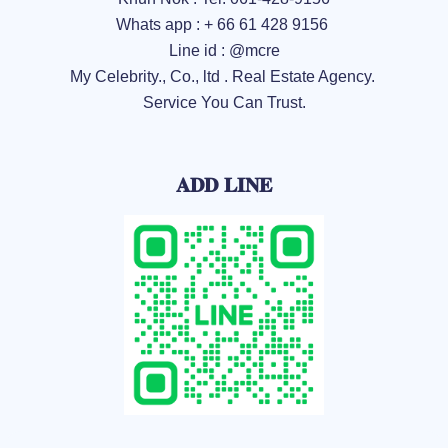
Whats app : + 66 61 428 9156
Line id : @mcre
My Celebrity., Co., ltd . Real Estate Agency.
Service You Can Trust.
𝐀𝐃𝐃 𝐋𝐈𝐍𝐄