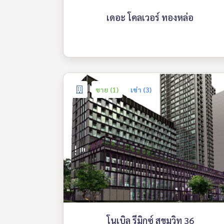
เดอะ โคลเวอร์ ทองหล่อ
ขาย (1)
เช่า (3)
โนเบิล รีมิกซ์ สุขุมวิท 36