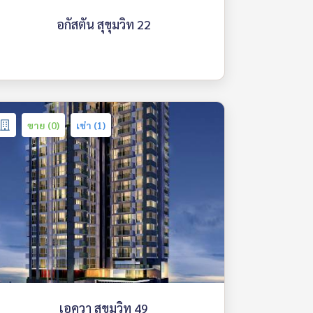
อกัสตัน สุขุมวิท 22
ขาย (0)
เช่า (1)
เอควา สุขุมวิท 49