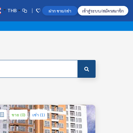
THB
ฝาก ขาย/เช่า
เข้าสู่ระบบ/สมัครสมาชิก
ขาย (0)
เช่า (1)