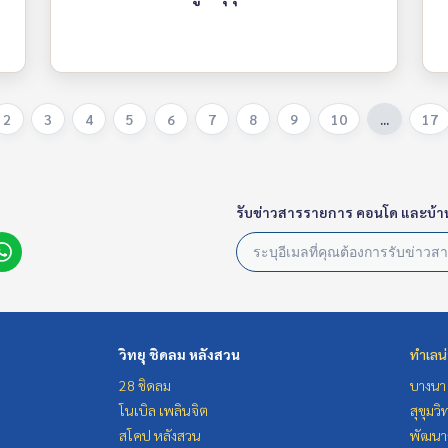
2
3
4
5
6
7
8
9
10
...
17
รับข่าวสารรายการ คอนโด และบ้า
วิทยุ ชิดลม หลังสวน
ทำเลน
28 ชิดลม
บางนา 
โนเบิล เพลินจิต
สุขุมว
สโคป หลังสวน
พัฒนาก