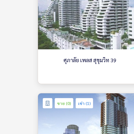
ศุภาลัย เพลส สุขุมวิท 39
ขาย (0)
เช่า (1)