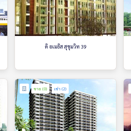
ดิ อเมธิส สุขุมวิท 39
ขาย (0)
เช่า (2)