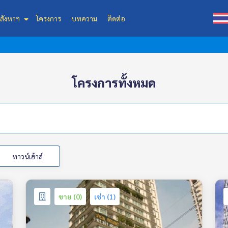
สังหาฯ
โครงการ
บทความ
ติดต่อ
โครงการทั้งหมด
ทาวน์เฮ้าส์
ขาย (0)
เช่า (1)