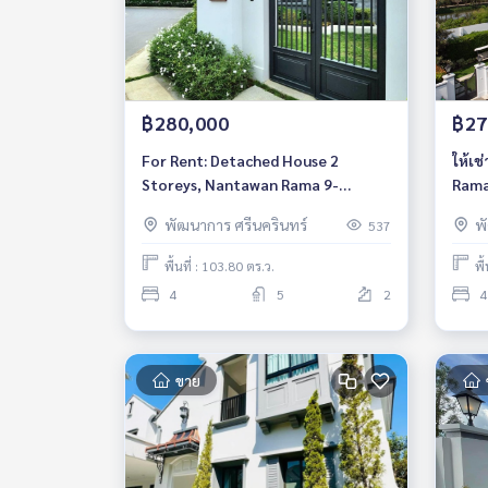
฿280,000
฿27
For Rent: Detached House 2
ให้เช
Storeys, Nantawan Rama 9-
Rama
Krungthep Kreetha, 4 Bedrooms /5
บ้านห
พัฒนาการ ศรีนครินทร์
พ
537
Bathrooms *Fully Furnished
/Corner Unit & Pet Friendly*
พื้นที่ : 103.80 ตร.ว.
พื
4
5
2
4
ขาย