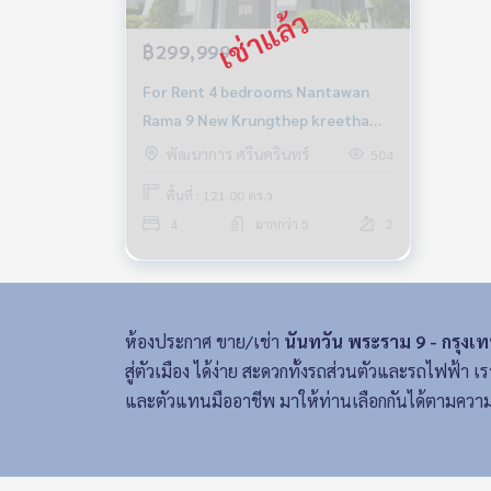
฿299,999
For Rent 4 bedrooms Nantawan
Rama 9 New Krungthep kreetha
Luxury Detached House Near Si
พัฒนาการ ศรีนครินทร์
504
Rat Expressway Fully furnished
พื้นที่ : 121.00 ตร.ว.
Ready to move in
4
มากกว่า 5
2
ห้องประกาศ ขาย/เช่า
นันทวัน พระราม 9 - กรุงเ
สู่ตัวเมือง ได้ง่าย สะดวกทั้งรถส่วนตัวและรถไฟฟ้
และตัวแทนมืออาชีพ มาให้ท่านเลือกกันได้ตามความ