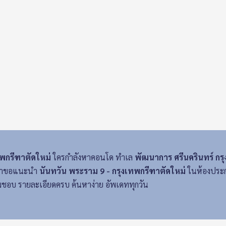
ทพกรีฑาตัดใหม่
ใครกำลังหาคอนโด ทำเล
พัฒนาการ ศรีนครินทร์ ก
า เราขอแนะนำ
นันทวัน พระราม 9 - กรุงเทพกรีฑาตัดใหม่
ในห้องประกา
ชอบ รายละเอียดครบ ค้นหาง่าย อัพเดททุกวัน