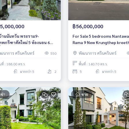
5,000,000
฿56,000,000
บ้านนันทวัน พระราม9-
For Sale 5 bedrooms Nantaw
เทพกรีฑาตัดใหม่ 5 ห้องนอน 6
Rama 9 New Krungthep kreet
้ำ พร้อมเฟอร์ พร้อมอยู่
Luxury Detached House Corne
ัฒนาการ ศรีนครินทร์
พัฒนาการ ศรีนครินทร์
550
house Pet friendly Near Si Rat
Expressway Ready to move in
้นที่ : 188.00 ตร.ว.
พื้นที่ : 140.70 ตร.ว.
มากกว่า 5
2
5
มากกว่า 5
เช่า
ขาย