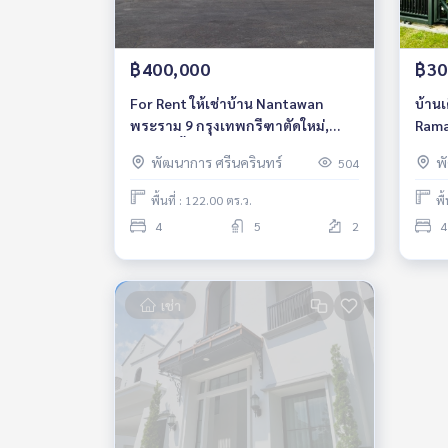
฿400,000
฿30
For Rent ให้เช่าบ้าน Nantawan
บ้านเ
พระราม 9 กรุงเทพกรีฑาตัดใหม่,
Rama
4นอน 5น้ำ 378ตร.ม., ใกล้นานาชาติ
ห้องน
พัฒนาการ ศรีนครินทร์
พ
504
เวลลิงตัน
สไตล์
ได้,
พื้นที่ : 122.00 ตร.ว.
พื
4
5
2
4
เช่า