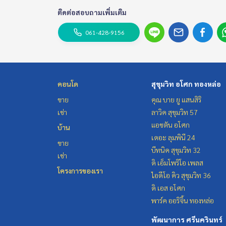
ติดต่อสอบถามเพิ่มเติม
061-428-9156
คอนโด
สุขุมวิท อโศก ทองหล่อ
ขาย
คุณ บาย ยู แสนสิริ
เช่า
ลาวิค สุขุมวิท 57
แอชตัน อโศก
บ้าน
เดอะ ลุมพินี 24
ขาย
บีทนิค สุขุมวิท 32
เช่า
ดิ เอ็มโพริโอ เพลส
โครงการของเรา
ไอดีโอ คิว สุขุมวิท 36
ดิ เอส อโศก
พาร์ค ออริจิ้น ทองหล่อ
พัฒนาการ ศรีนครินทร์