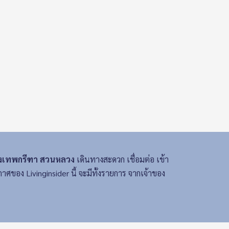
รุงเทพกรีฑา สวนหลวง
เดินทางสะดวก เชื่อมต่อ เข้า
ศของ Livinginsider นี้ จะมีทั้งรายการ จากเจ้าของ