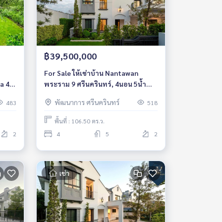
฿39,500,000
For Sale ให้เช่าบ้าน Nantawan
a 4
พระราม 9 ศรีนครินทร์, 4นอน 5น้ำ
ยู่
305ตร.ม., ใกล้นานาชาติเวลลิงตัน,
พัฒนาการ ศรีนครินทร์
483
518
ตว์ได้
ไบรท์ตัน
พื้นที่ : 106.50 ตร.ว.
2
4
5
2
เช่า