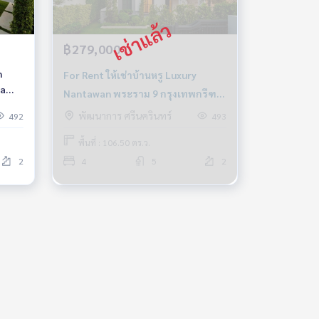
฿279,000
n
For Rent ให้เช่าบ้านหรู Luxury
ha
Nantawan พระราม 9 กรุงเทพกรีฑา
ตัดใหม่ , 4นอน 5น้ำ 305ตร.ม., ใกล้นา
พัฒนาการ ศรีนครินทร์
492
493
เวลลิงตัน, ไบรท์ตัน
พื้นที่ : 106.50 ตร.ว.
2
4
5
2