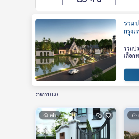
รวมปร
กรุงเ
รวมประ
เลือก
รายการ (13)
เช่า