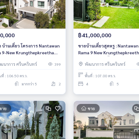
0,000
฿41,000,000
่า บ้านเดี่ยว โครงการ Nantawan
ขายบ้านเดี่ยวสุดหรู : Nantawan
 9-New Krungthepkreetha
Rama 9 New Krungthepkreeth
รู ใกล้ BTS ศรีกรีฑา เฟอร์ครบ
ห้องนอน 5 ห้องน้ำ ตกแต่งพร้อมอ
ัฒนาการ ศรีนครินทร์
พัฒนาการ ศรีนครินทร์
399
พร้อมอยู่ 4 ห้องนอน | 6 ห้องน้ำ
สไตล์ฝรั่งเศส บ้านหลังมุม เลี้ยงสั
ราคา 41 ล้านบาท
้นที่ : 106.50 ตร.ว.
พื้นที่ : 107.00 ตร.ว.
มากกว่า 5
2
4
5
ขาย
ขาย