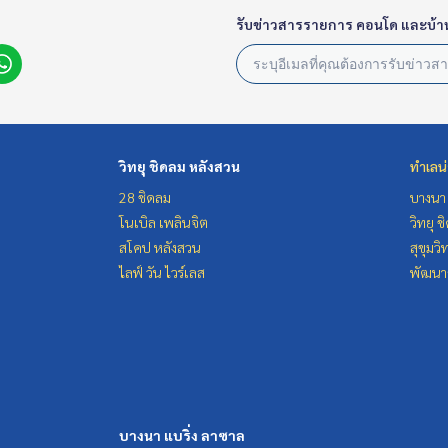
รับข่าวสารรายการ คอนโด และบ้า
วิทยุ ชิดลม หลังสวน
ทำเลน
28 ชิดลม
บางนา 
โนเบิล เพลินจิต
วิทยุ 
สโคป หลังสวน
สุขุมว
ไลฟ์ วัน ไวร์เลส
พัฒนาก
บางนา แบริ่ง ลาซาล