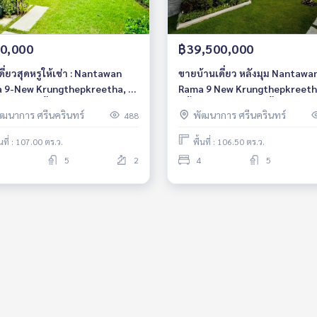
0,000
฿39,500,000
ดี่ยวสุดหรูให้เช่า : Nantawan
ขายบ้านเดี่ยว หลังมุม Nantawa
 9-New Krungthepkreetha, 4
Rama 9 New Krungthepkreet
อน 5 ห้องน้ำ ตกแต่งพร้อมอยู่
2ชั้น 4ห้องนอน 5ห้องน้ำ
ัฒนาการ ศรีนครินทร์
พัฒนาการ ศรีนครินทร์
488
ฝรั่งเศส บ้านหลังมุม เลี้ยงสัตว์
 ราคา 300,000 บาท
้นที่ : 107.00 ตร.ว.
พื้นที่ : 106.50 ตร.ว.
5
2
4
5