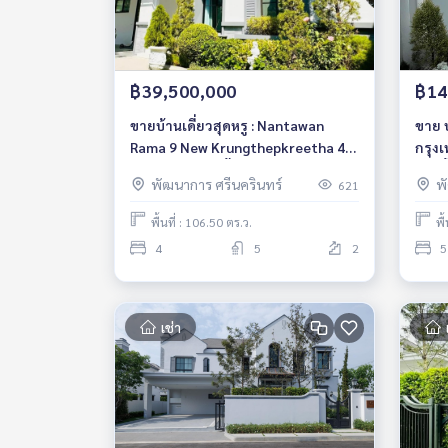
฿39,500,000
฿14
ขายบ้านเดี่ยวสุดหรู : Nantawan
ขาย 
Rama 9 New Krungthepkreetha 4
กรุง
ห้องนอน 5 ห้องน้ำ ตกแต่งพร้อมอยู่
ห้องน
พัฒนาการ ศรีนครินทร์
พ
621
สไตล์ฝรั่งเศส เลี้ยงสัตว์ได้ ราคา 39.5
ล้านบาท
พื้นที่ : 106.50 ตร.ว.
พื
4
5
2
5
เช่า