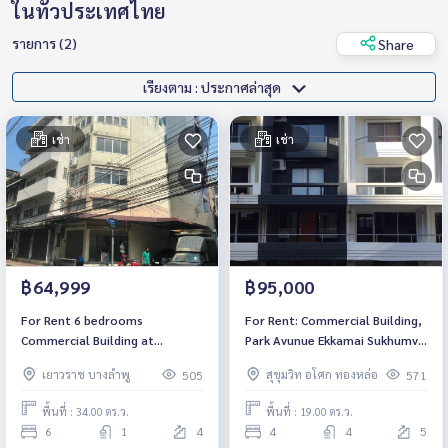
ในทั่วประเทศไทย
รายการ (2)
Share
เรียงตาม : ประกาศล่าสุด
เช่า
เช่า
฿64,999
฿95,000
For Rent 6 bedrooms
For Rent: Commercial Building,
Commercial Building at
Park Avunue Ekkamai Sukhumvit
Yaowarat Near MRT Samyan
63 *Ready to move in*
เยาวราช บางลำพู
สุขุมวิท อโศก ทองหล่อ
505
571
Ready to move in Rental 64,999
THB./Month
พื้นที่ : 34.00 ตร.ว.
พื้นที่ : 19.00 ตร.ว.
6
1
4
4
4
5