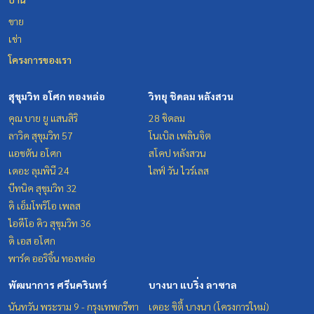
ขาย
เช่า
โครงการของเรา
สุขุมวิท อโศก ทองหล่อ
วิทยุ ชิดลม หลังสวน
คุณ บาย ยู แสนสิริ
28 ชิดลม
ลาวิค สุขุมวิท 57
โนเบิล เพลินจิต
แอชตัน อโศก
สโคป หลังสวน
เดอะ ลุมพินี 24
ไลฟ์ วัน ไวร์เลส
บีทนิค สุขุมวิท 32
ดิ เอ็มโพริโอ เพลส
ไอดีโอ คิว สุขุมวิท 36
ดิ เอส อโศก
พาร์ค ออริจิ้น ทองหล่อ
พัฒนาการ ศรีนครินทร์
บางนา แบริ่ง ลาซาล
นันทวัน พระราม 9 - กรุงเทพกรีฑา
เดอะ ซิตี้ บางนา (โครงการใหม่)