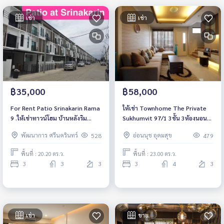
เช่า
เช่า
฿35,000
฿58,000
For Rent Patio Srinakarin Rama
ให้เช่า Townhome The Private
9 .ให้เช่าทาวน์โฮม บ้านหลังริม
Sukhumvit 97/1 3ชั้น 3ห้องนอน
3นอน 3น้ำ 3ชั้น, วิวสนามกอล์ฟ,
4ห้องน้ำ
พัฒนาการ ศรีนครินทร์
อ่อนนุช อุดมสุข
528
479
ใกล้สแตมฟอร์ด, นวมินทราชินูทิศ
พื้นที่ : 20.20 ตร.ว.
พื้นที่ : 23.00 ตร.ว.
3
3
3
3
4
3
เช่า
ขาย