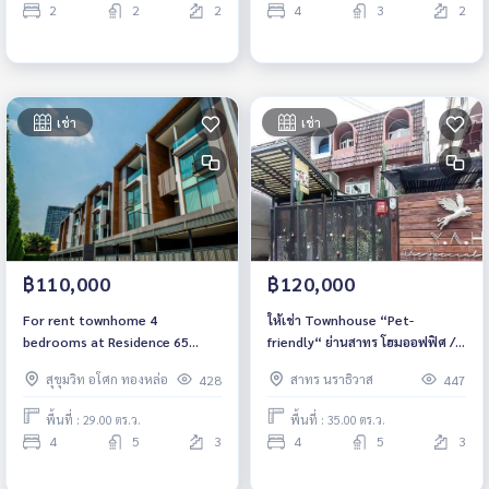
2
2
2
4
3
2
เช่า
เช่า
฿110,000
฿120,000
For rent townhome 4
ให้เช่า Townhouse “Pet-
bedrooms at Residence 65
friendly“ ย่านสาทร โฮมออฟฟิศ /
luxury house Near BTS Ekkamai
คาเฟ่/ ทำเวิร์คช็อป/ สตูดิโอ 3ชั้น
สุขุมวิท อโศก ทองหล่อ
สาทร นราธิวาส
428
447
Fully furnished Ready to move
4ห้องนอน 5ห้องน้ำ
in Rental 110,000 THB./Month
พื้นที่ : 29.00 ตร.ว.
พื้นที่ : 35.00 ตร.ว.
4
5
3
4
5
3