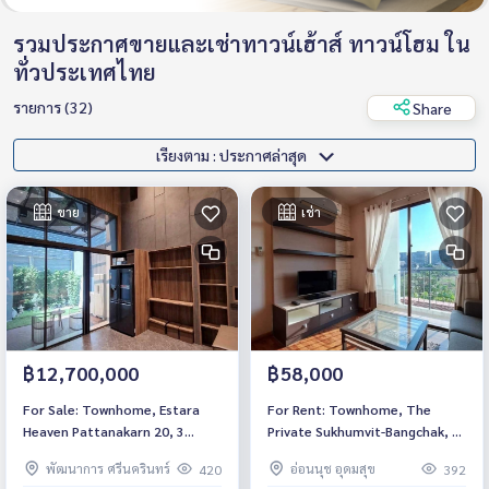
รวมประกาศขายและเช่าทาวน์เฮ้าส์ ทาวน์โฮม ใน
ทั่วประเทศไทย
รายการ (32)
Share
เรียงตาม : ประกาศล่าสุด
ขาย
เช่า
฿12,700,000
฿58,000
For Sale: Townhome, Estara
For Rent: Townhome, The
Heaven Pattanakarn 20, 3
Private Sukhumvit-Bangchak, 3
Bedrooms /4 Bathrooms *Fully
Bedrooms /4 Bathrooms *Fully
พัฒนาการ ศรีนครินทร์
อ่อนนุช อุดมสุข
420
392
Furnished* Ready to move in
Furnished* Ready to move in