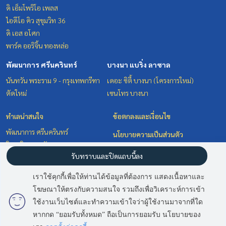
ดิ เอ็มโพริโอ เพลส
ไอดีโอ คิว สุขุมวิท 36
ดิ เอส อโศก
พาร์ค ออริจิ้น ทองหล่อ
พัฒนาการ ศรีนครินทร์
บางนา แบริ่ง ลาซาล
นันทวัน พระราม 9 - กรุงเทพกรีฑา
เดอะ ซิตี้ บางนา (โครงการใหม่)
ตัดใหม่
เซนโทร บางนา
ทำเลน่าสนใจ
ข้อตกลงและเงื่อนไข
พัฒนาการ ศรีนครินทร์
นโยบายความเป็นส่วนตัว
วิทยุ ชิดลม หลังสวน
เกี่ยวกับเรา
รับทราบและปิดแถบนี้ลง
สุขุมวิท อโศก ทองหล่อ
บางนา แบริ่ง ลาซาล
วิธีการฝากขาย-เช่า
เราใช้คุกกี้เพื่อให้ท่านได้ข้อมูลที่ต้องการ แสดงเนื้อหาและ
ติดต่อ
โฆษณาให้ตรงกับความสนใจ รวมถึงเพื่อวิเคราะห์การเข้า
ใช้งานเว็บไซต์และทำความเข้าใจว่าผู้ใช้งานมาจากที่ใด
หากกด “ยอมรับทั้งหมด” ถือเป็นการยอมรับ นโยบายของ