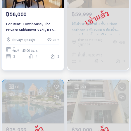
฿58,000
฿59,999
For Rent: Townhouse, The
ให้เช่า ทาวน์เฮ้าส์ 3 ชั้น: Urban
Private Sukhumvit 97/1, BTS
Sathorn 4 ห้องนอน 5 ห้องน้ำ
Bangchak *Ready to move in*
ตกแต่งใหม่ เลี้ยงสัตว์ได้ พร้อมอยู่
อ่อนนุช อุดมสุข
ท่าพระ ตลาดพลู
605
ใกล้ BTS บางหว้า
468
วุฒากาศ
พื้นที่ : 45.00 ตร.ว.
พื้นที่ : 48.00 ตร.ว.
3
4
3
4
5
3
เช่า
เช่า
฿25,999
฿30,000