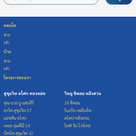
คอนโด
ขาย
เช่า
บ้าน
ขาย
เช่า
โครงการของเรา
สุขุมวิท อโศก ทองหล่อ
วิทยุ ชิดลม หลังสวน
คุณ บาย ยู แสนสิริ
28 ชิดลม
ลาวิค สุขุมวิท 57
โนเบิล เพลินจิต
แอชตัน อโศก
สโคป หลังสวน
เดอะ ลุมพินี 24
ไลฟ์ วัน ไวร์เลส
บีทนิค สุขุมวิท 32