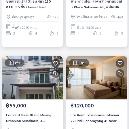
ขายทาวน์เฮ้าส์ 3นอน 4น้ํา 230
ขาย ทาวน์โฮม ลาดพร้าว-นาคนิวาส
ตร.ม. 3.5 ชั้น Chewa Heart
: i Place Nakniwas 48, 4 ห้องนอน
Sukhumvit 62/1 ใกล้ BTS บางจาก
5 ห้องน้ำ เลี้ยงสัตว์ได้ ตกแต่งใหม่
อ่อนนุช อุดมสุข
โชคชัย4 ลาดพร้าว71
498
463
Pet Friendly
พร้อมเข้าอยู่
พื้นที่ : 20.00 ตร.ว.
พื้นที่ : 24.90 ตร.ว.
3
4
3
4
5
3
เช่า
เช่า
฿55,000
฿120,000
For Rent Baan Klang Muang
For Rent Townhouse Ekkamai
Urbanion Srinakarin, 3
22 Pridi Banomyong 41 Near
bedroom, Corner Unit. Near
BTS Phra Khanong Private