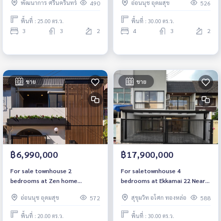
พัฒนาการ ศรีนครินทร์
อ่อนนุช อุดมสุข
490
526
Seacon Srinakarin
Onsen
พื้นที่ : 25.00 ตร.ว.
พื้นที่ : 30.00 ตร.ว.
3
3
2
4
3
2
ขาย
ขาย
฿6,990,000
฿17,900,000
For sale townhouse 2
For saletownhouse 4
bedrooms at Zen home
bedrooms at Ekkamai 22 Near
Sukhumvit Near BTS Bang Chak
BTS Ekkamai Fully furnished
อ่อนนุช อุดมสุข
สุขุมวิท อโศก ทองหล่อ
572
588
Fully furnished Ready to move
Ready to move in Sale 17.9
in Sale 6.99 Million Baht
Million Baht
พื้นที่ : 20.00 ตร.ว.
พื้นที่ : 30.00 ตร.ว.