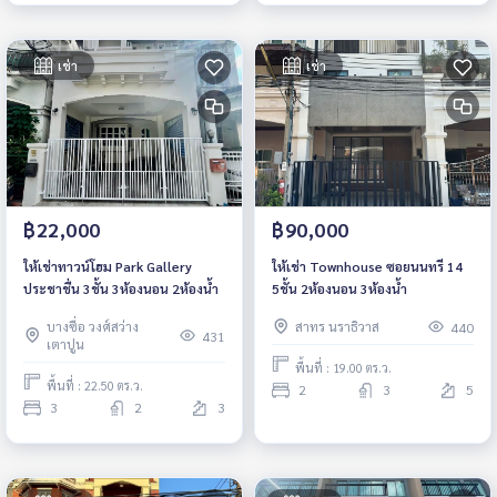
เช่า
เช่า
฿22,000
฿90,000
ให้เช่าทาวน์โฮม Park Gallery
ให้เช่า Townhouse ซอยนนทรี 14
ประชาชื่น 3ชั้น 3ห้องนอน 2ห้องน้ำ
5ชั้น 2ห้องนอน 3ห้องน้ำ
บางซื่อ วงศ์สว่าง
สาทร นราธิวาส
440
431
เตาปูน
พื้นที่ : 19.00 ตร.ว.
พื้นที่ : 22.50 ตร.ว.
2
3
5
3
2
3