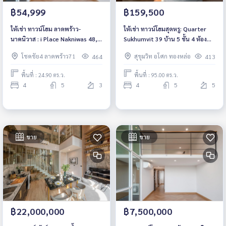
฿54,999
฿159,500
ให้เช่า ทาวน์โฮม ลาดพร้าว-
ให้เช่า ทาวน์โฮมสุดหรู: Quarter
นาคนิวาส : i Place Nakniwas 48, 4
Sukhumvit 39 บ้าน 5 ชั้น 4 ห้อง
ห้องนอน 5 ห้องน้ำ เลี้ยงสัตว์ได้
นอน 5 ห้องน้ำ ใกล้ BTS พร้อมพงษ์
โชคชัย4 ลาดพร้าว71
สุขุมวิท อโศก ทองหล่อ
464
413
ตกแต่งใหม่ พร้อมเข้าอยู่
พื้นที่ : 24.90 ตร.ว.
พื้นที่ : 95.00 ตร.ว.
4
5
3
4
5
5
ขาย
ขาย
฿22,000,000
฿7,500,000