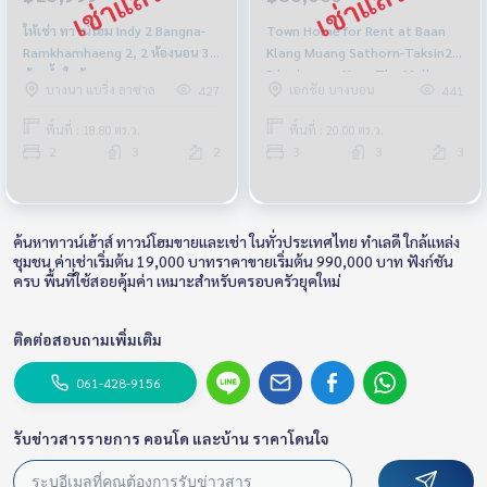
ให้เช่า ทาวน์โฮม Indy 2 Bangna-
Town Home for Rent at Baan
Ramkhamhaeng 2, 2 ห้องนอน 3
Klang Muang Sathorn-Taksin2,
ห้องน้ำ ใกล้ เมกาบางนา ราคา
3 bedroom, Near The Mall
บางนา แบริ่ง ลาซาล
เอกชัย บางบอน
427
441
25,999 บาท
Thaphra, Fully furniture, Ready
to move in
พื้นที่ : 18.80 ตร.ว.
พื้นที่ : 20.00 ตร.ว.
2
3
2
3
3
3
ค้นหาทาวน์เฮ้าส์ ทาวน์โฮมขายและเช่า ในทั่วประเทศไทย ทำเลดี ใกล้แหล่ง
ชุมชน ค่าเช่าเริ่มต้น 19,000 บาทราคาขายเริ่มต้น 990,000 บาท ฟังก์ชัน
ครบ พื้นที่ใช้สอยคุ้มค่า เหมาะสำหรับครอบครัวยุคใหม่
ติดต่อสอบถามเพิ่มเติม
061-428-9156
รับข่าวสารรายการ คอนโด และบ้าน ราคาโดนใจ