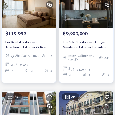
฿119,999
฿9,900,000
For Rent 4 bedrooms
For Sale 3 bedrooms Areeya
Townhouse Ekkamai 22 Near
Mandarina Ekkamai-Ramintra
BTS Ekkamai Fully furnished
Townhome Pet friendly Near
สุขุมวิท อโศก ทองหล่อ
เกษตร นวมินทร์ ลาด
554
Ready to move in
Ramintra-At Narong
445
ปลาเค้า
Expressway Ready to move in
พื้นที่ : 30.00 ตร.ว.
พื้นที่ : 31.50 ตร.ว.
4
3
2
3
3
3
เช่า
เช่า