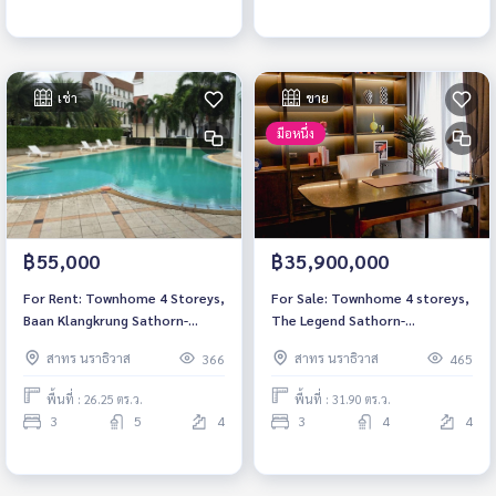
เช่า
ขาย
มือหนึ่ง
฿55,000
฿35,900,000
For Rent: Townhome 4 Storeys,
For Sale: Townhome 4 storeys,
Baan Klangkrung Sathorn-
The Legend Sathorn-
Narathiwas, 3 Bedrooms /5
Narathiwas, 3 Bedrooms /4
สาทร นราธิวาส
สาทร นราธิวาส
366
465
Bathrooms, *Furnished* Ready
Bathrooms *Fully Furnished*
to move in
พื้นที่ : 26.25 ตร.ว.
พื้นที่ : 31.90 ตร.ว.
3
5
4
3
4
4