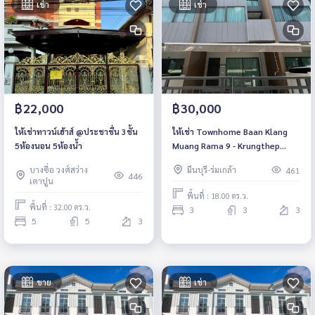
เช่า
เช่า
฿22,000
฿30,000
ให้เช่าทาวน์เฮ้าส์ @ประชาชื่น 3ชั้น
ให้เช่า Townhome Baan Klang
5ห้องนอน 5ห้องน้ำ
Muang Rama 9 - Krungthep
Kreetha 3ชั้น 3ห้องนอน 3ห้องน้ำ
บางซื่อ วงศ์สว่าง
มีนบุรี-ร่มเกล้า
461
446
เตาปูน
พื้นที่ : 18.00 ตร.ว.
พื้นที่ : 32.00 ตร.ว.
3
3
3
5
5
3
ขาย
เช่า