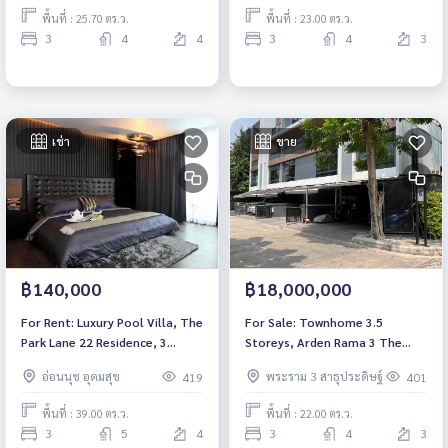
พื้นที่ : 25.70 ตร.ว.
พื้นที่ : 23.00 ตร.ว.
3
4
4
3
4
3
เช่า
ขาย
฿140,000
฿18,000,000
For Rent: Luxury Pool Villa, The
For Sale: Townhome 3.5
Park Lane 22 Residence, 3
Storeys, Arden Rama 3 The
Bedrooms /5 Bathrooms *Fully
Mist, 3 Bedrooms /4
อ่อนนุช อุดมสุข
พระราม 3 สาธุประดิษฐ์
419
401
Furnished by the prominent
Bathrooms *Fully Furnished*
interior designer /Ready to
Sale with tenant
พื้นที่ : 39.00 ตร.ว.
พื้นที่ : 22.00 ตร.ว.
move in*
3
5
4
3
4
3