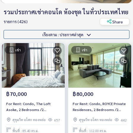
รวมประกาศเช่าคอนโด ห้องชุด ในทั่วประเทศไทย
รายการ (426)
Share
เรียงตาม : ประกาศล่าสุด
เช่า
เช่า
฿70,000
฿80,000
For Rent: Condo, The Loft
For Rent: Condo, ROYCE Private
Asoke, 2 Bedrooms /2
Residences, 2 Bedrooms /2
Bathrooms *Fully Furnished
Bathrooms *Fully Furnished
สุขุมวิท อโศก ทองหล่อ
สุขุมวิท อโศก ทองหล่อ
657
442
/High Floor &amp; Ready to
/High Floor /Balcony & Ready
move in*
to move in*
พื้นที่ : 85.40 ตร.ม.
พื้นที่ : 112.00 ตร.ม.