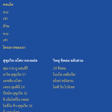
คอนโด
ขาย
เช่า
บ้าน
ขาย
เช่า
โครงการของเรา
สุขุมวิท อโศก ทองหล่อ
วิทยุ ชิดลม หลังสวน
คุณ บาย ยู แสนสิริ
28 ชิดลม
ลาวิค สุขุมวิท 57
โนเบิล เพลินจิต
แอชตัน อโศก
สโคป หลังสวน
เดอะ ลุมพินี 24
ไลฟ์ วัน ไวร์เลส
บีทนิค สุขุมวิท 32
ดิ เอ็มโพริโอ เพลส
ไอดีโอ คิว สุขุมวิท 36
ดิ เอส อโศก