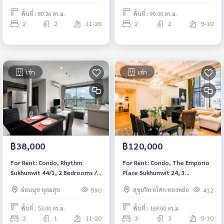
in*
Ready to move in*
พื้นที่ : 80.26 ตร.ม.
พื้นที่ : 90.00 ตร.ม.
2
2
11-20
2
2
5-10
เช่า
เช่า
฿38,000
฿120,000
For Rent: Condo, Rhythm
For Rent: Condo, The Emporio
Sukhumvit 44/1, 2 Bedrooms /1
Place Sukhumvit 24, 3
Bathroom *Fully Furnished
Bedrooms /3 Bathrooms
อ่อนนุช อุดมสุข
สุขุมวิท อโศก ทองหล่อ
590
412
/High Floor /Corner Unit &
*Duplex Corner Luxury Loft Unit
Ready to move in*
/Ready to move in*
พื้นที่ : 53.00 ตร.ม.
พื้นที่ : 169.00 ตร.ม.
2
1
11-20
3
3
5-10