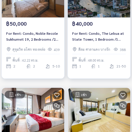
฿50,000
฿40,000
For Rent: Condo, Noble Recole
For Rent: Condo, The Lebua at
Sukhumvit 19, 2 Bedrooms /2
State Tower, 1 Bedroom /1
Bathrooms *Fully Furnished
Bathroom *Fully Furnished
สุขุมวิท อโศก ทองหล่อ
สีลม ศาลาแดง บางรัก
439
388
/City View /Balcony & Ready to
/High Floor /River & City View
move in*
/Balcony & Ready to move in*
พื้นที่ : 62.22 ตร.ม.
พื้นที่ : 68.00 ตร.ม.
2
2
5-10
1
1
21-50
เช่า
เช่า