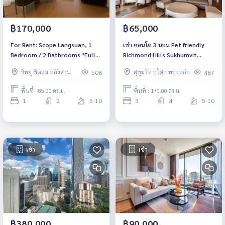
฿170,000
฿65,000
For Rent: Scope Langsuan, 1
เช่า คอนโด 3 นอน Pet friendly
Bedroom / 2 Bathrooms *Fully
Richmond Hills Sukhumvit
Furnished /Ready to move in
Thonglor # 170 sq.m. fully
วิทยุ ชิดลม หลังสวน
สุขุมวิท อโศก ทองหล่อ
508
487
/Pet Friendly*
furnished # Tel 061-428-9156
พื้นที่ : 85.00 ตร.ม.
พื้นที่ : 170.00 ตร.ม.
1
2
5-10
3
4
5-10
เช่า
เช่า
฿380,000
฿90,000