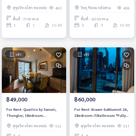
Furnished /Corner Unit*
Furnished by Thomas Juul-
สุขุมวิท อโศก ทองหล่อ
วิทยุ ชิดลม หลังสวน
463
406
Hansen*
พื้นที่ : 37.00 ตร.ม.
พื้นที่ : 163.00 ตร.ม.
1
1
11-20
2
3
11-20
เช่า
เช่า
฿49,000
฿60,000
For Rent: Quattro by Sansiri,
For Rent: Kraam Sukhumvit 26,
Thonglor, 1Bedroom
1Bedroom /1Bathroom *Fully
/1Bathroom *Fully Furnished*
Furnished*
สุขุมวิท อโศก ทองหล่อ
สุขุมวิท อโศก ทองหล่อ
531
517