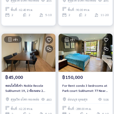
สุขุมวิท อโศก ทองหล่อ
สุขุมวิท อโศก ทองหล่อ
455
495
พื้นที่ : 62.40 ตร.ม.
พื้นที่ : 90.00 ตร.ม.
2
2
5-10
2
2
11-20
เช่า
เช่า
฿45,000
฿150,000
คอนโดให้เช่า: Noble Recole
For Rent condo 3 bedrooms at
Sukhumvit 19, 2 ห้องนอน 2
Park court Sukhumvit 77 Near
ห้องน้ำ, เฟอร์นิเจอร์ครบ พร้อมย้าย
BTS On Nut Fully furnished
สุขุมวิท อโศก ทองหล่อ
อ่อนนุช อุดมสุข
483
508
เข้า, ถนนสุขุมวิท ใกล้ BTS อโศก,
Ready to move in Rental
ราคา 45,000 บาท
150,000 THB.
พื้นที่ : 62.20 ตร.ม.
พื้นที่ : 288.00 ตร.ม.
2
2
5-10
3
4
5-10