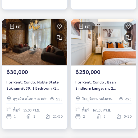
เช่า
เช่า
฿30,000
฿250,000
For Rent: Condo, Noble State
For Rent: Condo , Baan
Sukhumvit 39, 1 Bedroom /1
Sindhorn Langsuan, 2
Bathroom *Fully Furnished
Bedrooms /3 Bathrooms *Fully
สุขุมวิท อโศก ทองหล่อ
วิทยุ ชิดลม หลังสวน
533
495
/High Floor /Balcony /Ready to
Furnished /Ready to move in*
move in*
พื้นที่ : 35.00 ตร.ม.
พื้นที่ : 161.00 ตร.ม.
1
1
21-50
2
3
5-10