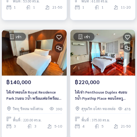
พื้นที่ : 53.00 ตร.ม.
พื้นที่ : 61.00 ตร.ม.
1
1
21-50
1
1
11-20
เช่า
เช่า
฿140,000
฿220,000
ให้เช่าคอนโด Royal Residence
ให้เช่า Penthouse Duplex 4นอน
Park 3นอน 3น้ำ พร้อมเฟอร์พร้อม
5น้ำ Piyathip Place คอนโดหรู
อยู่
พร้อมเฟอร์พร้อมอยู่ ใกล้รถไฟฟ้า
วิทยุ ชิดลม หลังสวน
สุขุมวิท อโศก ทองหล่อ
390
478
BTS พร้อมพงษ์
พื้นที่ : 220.00 ตร.ม.
พื้นที่ : 375.00 ตร.ม.
3
3
5-10
4
5
21-50