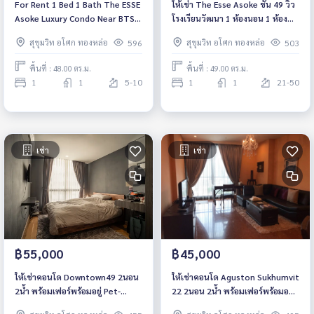
For Rent 1 Bed 1 Bath The ESSE
ให้เช่า The Esse Asoke ชั้น 49 วิว
Asoke Luxury Condo Near BTS
โรงเรียนวัฒนา 1 ห้องนอน 1 ห้องน้ำ
Asoke Fully furnished Ready to
ใกล้ ฺMRT สุขุมวิท&amp; BTS อโศก
สุขุมวิท อโศก ทองหล่อ
สุขุมวิท อโศก ทองหล่อ
596
503
move in
ค่าเช่า 50,000
พื้นที่ : 48.00 ตร.ม.
พื้นที่ : 49.00 ตร.ม.
1
1
5-10
1
1
21-50
เช่า
เช่า
฿55,000
฿45,000
ให้เช่าคอนโด Downtown49 2นอน
ให้เช่าคอนโด Aguston Sukhumvit
2น้ำ พร้อมเฟอร์พร้อมอยู่ Pet-
22 2นอน 2น้ำ พร้อมเฟอร์พร้อมอยู่
friendly
PET FRIENDLY