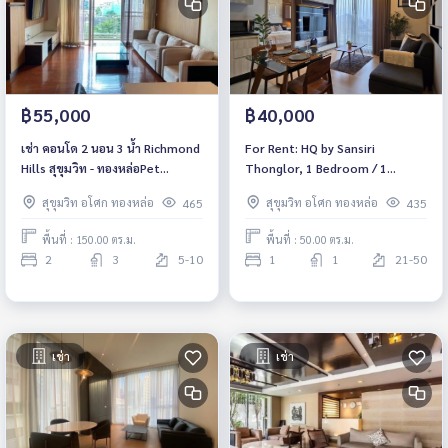
฿55,000
฿40,000
เช่า คอนโด 2 นอน 3 น้ำ Richmond
For Rent: HQ by Sansiri
Hills สุขุมวิท - ทองหล่อPet
Thonglor, 1 Bedroom / 1
friendly 150 sq.m , Rental
Bathroom *High Floor /
สุขุมวิท อโศก ทองหล่อ
สุขุมวิท อโศก ทองหล่อ
465
435
55,000 THB
Balcony /Fully Furnished /Ready
to move in*
พื้นที่ : 150.00 ตร.ม.
พื้นที่ : 50.00 ตร.ม.
2
3
5-10
1
1
21-50
เช่า
เช่า