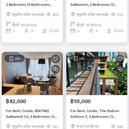
2 Bedrooms /2 Bathrooms
Sukhumvit, 2 Bedrooms /2
*Fully Furnished /High Floor
Bathrooms *Fully Furnished
สุขุมวิท อโศก ทองหล่อ
สุขุมวิท อโศก ทองหล่อ
455
520
/Balcony & Ready to move in*
/High Floor /High Floor /Pet
Friendly & Ready to move in*
พื้นที่ : 82.00 ตร.ม.
พื้นที่ : 95.98 ตร.ม.
2
2
11-20
2
2
21-50
เช่า
เช่า
฿82,000
฿55,000
For Rent: Condo, BEATNIQ
For Rent: Condo, The Hudson
Sukhumvit 32, 2 Bedrooms /2
Sathorn 7, 2 Bedrooms /2
Bathrooms *Fully Furnished
Bathrooms *Fully Furnished
สุขุมวิท อโศก ทองหล่อ
สาทร นราธิวาส
431
408
/High Floor & Ready to move
/High Floor /Corner Unit &