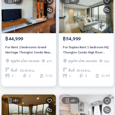
เช่า
เช่า
฿44,999
฿54,999
For Rent 2 bedrooms Grand
For Duplex Rent 1 bedroom HQ
Heritage Thonglor Condo Near
Thonglor Condo High floor
BTS Thonglor Ready to move
Near BTS Thonglor Fully
สุขุมวิท อโศก ทองหล่อ
สุขุมวิท อโศก ทองหล่อ
677
561
in
furnished Ready to move in
พื้นที่ : 100.00 ตร.ม.
พื้นที่ : 80.94 ตร.ม.
2
2
5-10
1
2
21-50
เช่า
เช่า