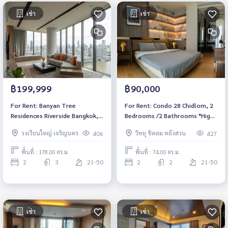
เช่า
เช่า
฿199,999
฿90,000
For Rent: Banyan Tree
For Rent: Condo 28 Chidlom, 2
Residences Riverside Bangkok, 2
Bedrooms /2 Bathrooms *High
Bedrooms / 3 Bathrooms *Fully
Floor /Fully Furnished /Ready
วงเวียนใหญ่ เจริญนคร
วิทยุ ชิดลม หลังสวน
406
427
Furnished /Ready to move in*
to move in*
พื้นที่ : 178.00 ตร.ม.
พื้นที่ : 74.00 ตร.ม.
2
3
21-50
2
2
21-50
เช่า
เช่า