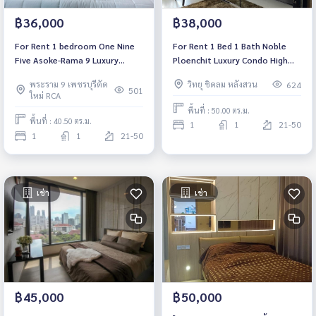
฿36,000
฿38,000
For Rent 1 bedroom One Nine
For Rent 1 Bed 1 Bath Noble
Five Asoke-Rama 9 Luxury
Ploenchit Luxury Condo High
Condo High floor Near MRT
floor with Near BTS Ploenchit
พระราม 9 เพชรบุรีตัด
วิทยุ ชิดลม หลังสวน
624
Rama 9 Fully furnished Ready
Fully furnished Ready to move
501
ใหม่ RCA
to move in
in
พื้นที่ : 50.00 ตร.ม.
พื้นที่ : 40.50 ตร.ม.
1
1
21-50
1
1
21-50
เช่า
เช่า
฿45,000
฿50,000