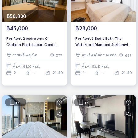
฿50,000
฿45,000
฿28,000
For Rent 2 bedrooms Q
For Rent 1 Bed 1 Bath The
Chidlom-Phetchaburi Condo
Waterford Diamond Sukhumvit
High floor Near BTS Chidlom
30/1 Condo High floor Near BTS
ราชเทวี พญาไท
สุขุมวิท อโศก ทองหล่อ
577
669
Fully furnished Ready to move
Phromphong Fully furnished
in
Ready to move in
พื้นที่ : 64.00 ตร.ม.
พื้นที่ : 52.40 ตร.ม.
2
1
21-50
1
1
21-50
เช่า
เช่า