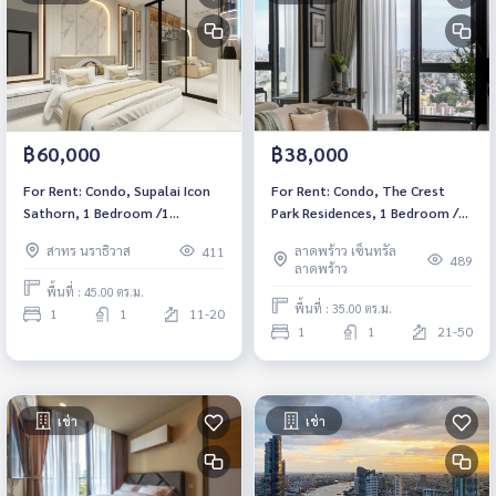
฿38,000
฿60,000
For Rent: Condo, The Crest
For Rent: Condo, Supalai Icon
Park Residences, 1 Bedroom /1
Sathorn, 1 Bedroom /1
Bathroom *Fully Furnished
Bathroom *Fully Furnished
ลาดพร้าว เซ็นทรัล
สาทร นราธิวาส
411
/High Floor /Free WiFi & Ready
/High Floor /Ready to move in
489
ลาดพร้าว
to move in 15.11.2024*
January 01, 2025*
พื้นที่ : 45.00 ตร.ม.
พื้นที่ : 35.00 ตร.ม.
1
1
11-20
1
1
21-50
เช่า
เช่า