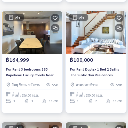
เช่า
เช่า
฿164,999
฿100,000
For Rent 3 bedrooms 185
For Rent Duplex 1 Bed 2 Baths
Rajadamri Luxury Condo Near
The Sukhothai Residences
BTS Ratchadamri Fully
Luxury Condo High floor Near
วิทยุ ชิดลม หลังสวน
สาทร นราธิวาส
550
598
furnished Ready to move in
BTS Saladaeng Fully furnished
Ready to move in
พื้นที่ : 156.00 ตร.ม.
พื้นที่ : 150.00 ตร.ม.
3
3
11-20
1
2
11-20