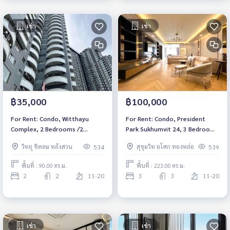
เช่า
เช่า
฿35,000
฿100,000
For Rent: Condo, Witthayu
For Rent: Condo, President
Complex, 2 Bedrooms /2
Park Sukhumvit 24, 3 Bedrooms
Bathrooms *Fully Furnished
/3 Bathrooms *Fully Furnished
วิทยุ ชิดลม หลังสวน
สุขุมวิท อโศก ทองหล่อ
534
539
/High Floor /Pet Friendly &
/High Floor /Pet Friendly &
Ready to move in*
Ready to move in*
พื้นที่ : 90.00 ตร.ม.
พื้นที่ : 223.00 ตร.ม.
2
2
11-20
3
3
11-20
เช่า
เช่า