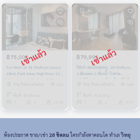
เช่า
เช่า
฿75,000
฿79,999
For Rent at 28 Chidlom Luxury
ให้เช่า คอนโดสุดหรู : 28 Chidlom,
1Bed, Park View, High floor 12+,
2 ห้องนอน 2 ห้องน้ำ วิวสวย
Near Central Chidlom, BTS
เฟอร์นิเจอร์ครบ พร้อมเข้าอยู่ ใกล้
วิทยุ ชิดลม หลังสวน
วิทยุ ชิดลม หลังสวน
622
548
Chidlom
BTS ชิดลม 79,999 บาท
พื้นที่ : 58.00 ตร.ม.
พื้นที่ : 75.00 ตร.ม.
1
1
11-20
2
2
5-10
ห้องประกาศ ขาย/เช่า
28 ชิดลม
ใครกำลังหาคอนโด ทำเล
วิทยุ