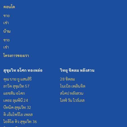
คอนโด
ขาย
เช่า
บ้าน
ขาย
เช่า
โครงการของเรา
สุขุมวิท อโศก ทองหล่อ
วิทยุ ชิดลม หลังสวน
คุณ บาย ยู แสนสิริ
28 ชิดลม
ลาวิค สุขุมวิท 57
โนเบิล เพลินจิต
แอชตัน อโศก
สโคป หลังสวน
เดอะ ลุมพินี 24
ไลฟ์ วัน ไวร์เลส
บีทนิค สุขุมวิท 32
ดิ เอ็มโพริโอ เพลส
ไอดีโอ คิว สุขุมวิท 36