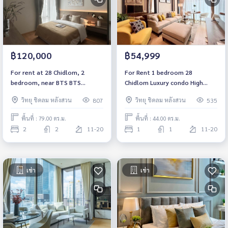
฿120,000
฿54,999
For rent at 28 Chidlom, 2
For Rent 1 bedroom 28
bedroom, near BTS BTS
Chidlom Luxury condo High
Chidlom ,Fully furnished, ready
floor Near BTS Chidlom Fully
วิทยุ ชิดลม หลังสวน
วิทยุ ชิดลม หลังสวน
807
535
to move in
furnished Ready to move in
พื้นที่ : 79.00 ตร.ม.
พื้นที่ : 44.00 ตร.ม.
2
2
11-20
1
1
11-20
เช่า
เช่า