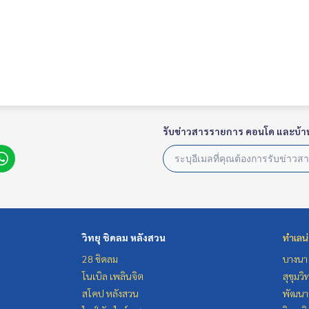
รับข่าวสารรายการ คอนโด และบ้า
วิทยุ ชิดลม หลังสวน
ทำเลน
28 ชิดลม
บางนา 
โนเบิล เพลินจิต
สุขุมว
สโคป หลังสวน
พัฒนาก