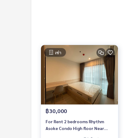
เช่า
฿30,000
For Rent 2 bedrooms Rhythm
Asoke Condo High floor Near
MRT Rama 9 Fully furnished