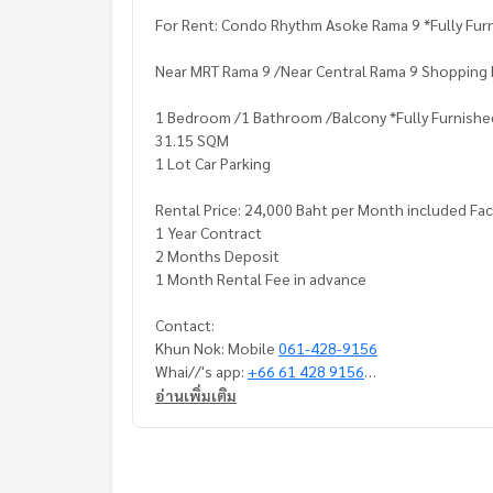
For Rent: Condo Rhythm Asoke Rama 9 *Fully Fur
Near MRT Rama 9 /Near Central Rama 9 Shopping Ma
1 Bedroom /1 Bathroom /Balcony *Fully Furnishe
31.15 SQM
1 Lot Car Parking
Rental Price: 24,000 Baht per Month included Faci
1 Year Contract
2 Months Deposit
1 Month Rental Fee in advance
Contact:
Khun Nok: Mobile
061-428-9156
Whai//'s app:
+66 61 428 9156
Line ID: @mcre
อ่านเพิ่มเติม
My Celebrity Co,. Ltd. Real Estate Agency
Service You Can Trust