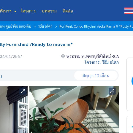
สังหาฯ
โครงการ
บทความ
ติดต่อ
ดง ศูนย์วิจัย คลองตัน
ริธึ่ม อโศก
For Rent: Condo Rhythm Asoke Rama 9 *Fully Fu
ly Furnished /Ready to move in*
่อ 04/01/2567
พระราม 9 เพชรบุรีตัดใหม่ RCA
โครงการ : ริธึ่ม อโศก
สัญญา
12 เดือน
.)