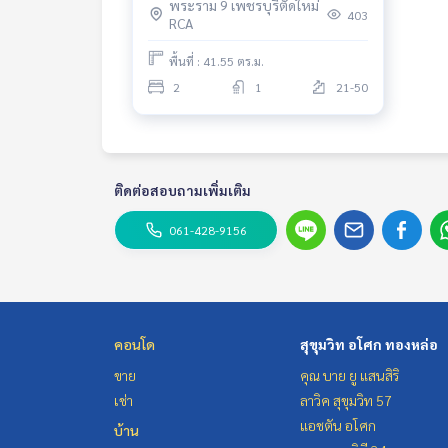
พระราม 9 เพชรบุรีตัดใหม่
Ready to move in
403
RCA
พื้นที่ : 41.55 ตร.ม.
2
1
21-50
ติดต่อสอบถามเพิ่มเติม
061-428-9156
คอนโด
สุขุมวิท อโศก ทองหล่อ
ขาย
คุณ บาย ยู แสนสิริ
เช่า
ลาวิค สุขุมวิท 57
แอชตัน อโศก
บ้าน