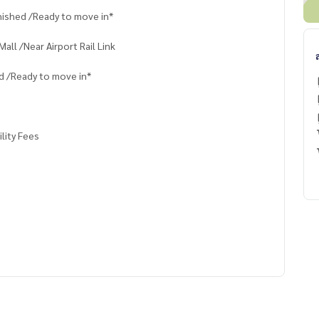
nished /Ready to move in*
ll /Near Airport Rail Link
d /Ready to move in*
lity Fees