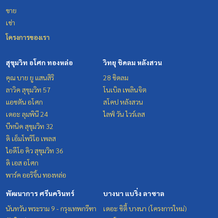
ขาย
เช่า
โครงการของเรา
สุขุมวิท อโศก ทองหล่อ
วิทยุ ชิดลม หลังสวน
คุณ บาย ยู แสนสิริ
28 ชิดลม
ลาวิค สุขุมวิท 57
โนเบิล เพลินจิต
แอชตัน อโศก
สโคป หลังสวน
เดอะ ลุมพินี 24
ไลฟ์ วัน ไวร์เลส
บีทนิค สุขุมวิท 32
ดิ เอ็มโพริโอ เพลส
ไอดีโอ คิว สุขุมวิท 36
ดิ เอส อโศก
พาร์ค ออริจิ้น ทองหล่อ
พัฒนาการ ศรีนครินทร์
บางนา แบริ่ง ลาซาล
นันทวัน พระราม 9 - กรุงเทพกรีฑา
เดอะ ซิตี้ บางนา (โครงการใหม่)