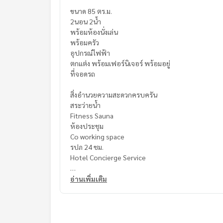
ขนาด 85 ตร.ม.
2นอน 2น้ำ
พร้อมห้องนั่งเล่น
พร้อมครัว
อุปกรณ์ไฟฟ้า
ตกแต่ง พร้อมเฟอร์นิเจอร์ พร้อมอยู่
ที่จอดรถ
สิ่งอำนวยความสะดวกครบครัน
สระว่ายน้ำ
Fitness Sauna
ห้องประชุม
Co working space
รปภ 24 ชม.
Hotel Concierge Service
เดินทางสะดวกใกล้
อ่านเพิ่มเติม
ร้านอาหารนานาชาติ
ห้างสรรพสินค้า
โรงเรียน นานาชาติ
รพ.