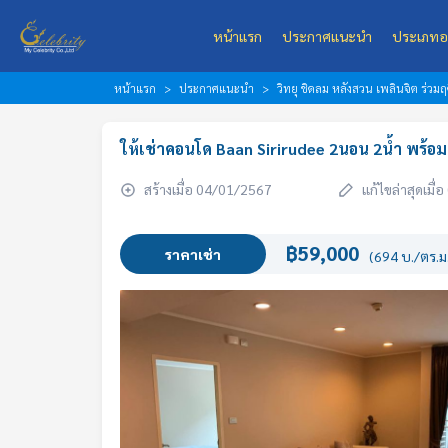
หน้าแรก
ประกาศแนะนำ
ประเภทอ
หน้าแรก
ประกาศแนะนำ
วิทยุ ชิดลม หลังสวน เพลินจิต ร่วมฤ
ให้เช่าคอนโด Baan Sirirudee 2นอน 2น้ำ พร้อมเ
สร้างเมื่อ 04/01/2567
แก้ไขล่าสุดเมื
฿59,000
ราคาเช่า
(694 บ./ตร.ม