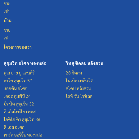
ขาย
เช่า
บ้าน
ขาย
เช่า
โครงการของเรา
สุขุมวิท อโศก ทองหล่อ
วิทยุ ชิดลม หลังสวน
คุณ บาย ยู แสนสิริ
28 ชิดลม
ลาวิค สุขุมวิท 57
โนเบิล เพลินจิต
แอชตัน อโศก
สโคป หลังสวน
เดอะ ลุมพินี 24
ไลฟ์ วัน ไวร์เลส
บีทนิค สุขุมวิท 32
ดิ เอ็มโพริโอ เพลส
ไอดีโอ คิว สุขุมวิท 36
ดิ เอส อโศก
พาร์ค ออริจิ้น ทองหล่อ