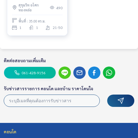
BTS Asoke Fully furnished
สุขุมวิท อโศก
Ready to move in
490
ทองหล่อ
พื้นที่ : 35.00 ตร.ม.
1
1
21-50
ติดต่อสอบถามเพิ่มเติม
061-428-9156
รับข่าวสารรายการ คอนโด และบ้าน ราคาโดนใจ
คอนโด