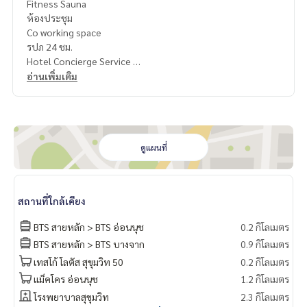
Fitness Sauna
ห้องประชุม
Co working space
รปภ 24 ชม.
Hotel Concierge Service
อ่านเพิ่มเติม
เดินทางสะดวกใกล้
ร้านอาหารนานาชาติ
ห้างสรรพสินค้า
โรงเรียน นานาชาติ
รพ.
ดูแผนที่
สัญญา 1 ปี
ค่าเช่า 28,000 / เดือน
สถานที่ใกล้เคียง
มัดจำ 2 เดือน
จ่ายค่าเช่าล่วงหน้า 1 เดือน
BTS สายหลัก > BTS อ่อนนุช
0.2 กิโลเมตร
BTS สายหลัก > BTS บางจาก
0.9 กิโลเมตร
ติดต่อ
เทสโก้ โลตัส สุขุมวิท 50
0.2 กิโลเมตร
คุณ นก : Tel
061-428-9156
What’s app :
+ 66 61 428 9156
แม็คโคร อ่อนนุช
1.2 กิโลเมตร
Line id : @mcre
โรงพยาบาลสุขุมวิท
2.3 กิโลเมตร
My Celebrity., Co., ltd . Real Estate Agency.