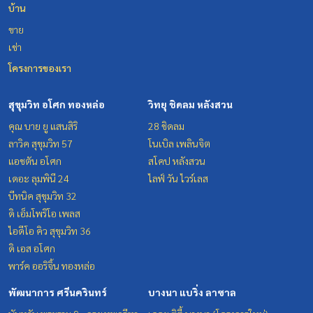
บ้าน
ขาย
เช่า
โครงการของเรา
สุขุมวิท อโศก ทองหล่อ
วิทยุ ชิดลม หลังสวน
คุณ บาย ยู แสนสิริ
28 ชิดลม
ลาวิค สุขุมวิท 57
โนเบิล เพลินจิต
แอชตัน อโศก
สโคป หลังสวน
เดอะ ลุมพินี 24
ไลฟ์ วัน ไวร์เลส
บีทนิค สุขุมวิท 32
ดิ เอ็มโพริโอ เพลส
ไอดีโอ คิว สุขุมวิท 36
ดิ เอส อโศก
พาร์ค ออริจิ้น ทองหล่อ
พัฒนาการ ศรีนครินทร์
บางนา แบริ่ง ลาซาล