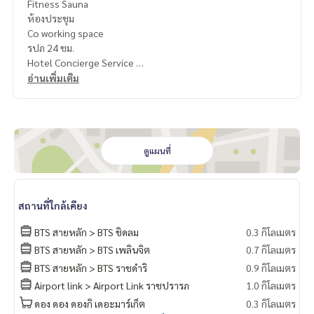
Fitness Sauna
ห้องประชุม
Co working space
รปภ 24 ชม.
Hotel Concierge Service
อ่านเพิ่มเติม
เดินทางสะดวกใกล้
ร้านอาหารนานาชาติ
ห้างสรรพสินค้า
โรงเรียน นานาชาติ
รพ.
ดูแผนที่
สัญญา 1 ปี
ค่าเช่า 60,000 / เดือน
สถานที่ใกล้เคียง
มัดจำ 2 เดือน
จ่ายค่าเช่าล่วงหน้า 1 เดือน
BTS สายหลัก > BTS ชิดลม
0.3 กิโลเมตร
BTS สายหลัก > BTS เพลินจิต
0.7 กิโลเมตร
ติดต่อ
BTS สายหลัก > BTS ราชดำริ
0.9 กิโลเมตร
คุณ นก : Tel
061-428-9156
What’s app :
+ 66 61 428 9156
Airport link > Airport Link ราชปรารภ
1.0 กิโลเมตร
Line id : @mcre
ดอง ดอง ดองกิ เดอะมาร์เก็ต
0.3 กิโลเมตร
My Celebrity., Co., ltd . Real Estate Agency.