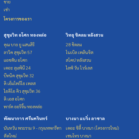
ขาย
เช่า
โครงการของเรา
สุขุมวิท อโศก ทองหล่อ
วิทยุ ชิดลม หลังสวน
คุณ บาย ยู แสนสิริ
28 ชิดลม
ลาวิค สุขุมวิท 57
โนเบิล เพลินจิต
แอชตัน อโศก
สโคป หลังสวน
เดอะ ลุมพินี 24
ไลฟ์ วัน ไวร์เลส
บีทนิค สุขุมวิท 32
ดิ เอ็มโพริโอ เพลส
ไอดีโอ คิว สุขุมวิท 36
ดิ เอส อโศก
พาร์ค ออริจิ้น ทองหล่อ
พัฒนาการ ศรีนครินทร์
บางนา แบริ่ง ลาซาล
นันทวัน พระราม 9 - กรุงเทพกรีฑา
เดอะ ซิตี้ บางนา (โครงการใหม่)
ตัดใหม่
เซนโทร บางนา