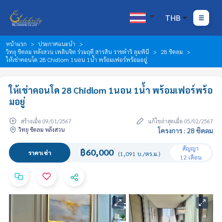
THB
หน้าแรก
ประกาศแนะนำ
วิทยุ ชิดลม หลังสวน เพลินจิต ร่วมฤดี สารสิน ราชดำริ ลุมพินี
28 ชิดลม
ให้เช่าคอนโด 28 Chidlom 1นอน 1น้ำ พร้อมเฟอร์พร้อมอยู่
ให้เช่าคอนโด 28 Chidlom 1นอน 1น้ำ พร้อมเฟอร์พร้อ
มอยู่
สร้างเมื่อ 09/01/2567
แก้ไขล่าสุดเมื่อ 05/02/2567
วิทยุ ชิดลม หลังสวน
โครงการ : 28 ชิดลม
สัญญา
฿60,000
ราคาเช่า
(1,091 บ./ตร.ม.)
12 เดือน