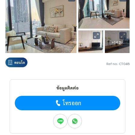
+14 รูป
คอนโด
Ref no. CT048
ข้อมูลติดต่อ
โทรออก