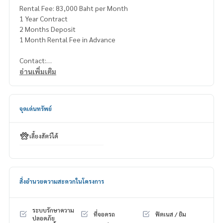
Rental Fee: 83,000 Baht per Month
1 Year Contract
2 Months Deposit
1 Month Rental Fee in Advance
Contact:
Khun Nok: Mobile
061-428-9156
อ่านเพิ่มเติม
What’s app:
+66 61 428 9156
Line ID: @mcre
My Celebrity Co., Ltd. Real Estate Agency, Service You Can T
จุดเด่นทรัพย์
rust
เลี้ยงสัตว์ได้
สิ่งอำนวยความสะดวกในโครงการ
ระบบรักษาความ
ที่จอดรถ
ฟิตเนส / ยิม
ปลอดภัย