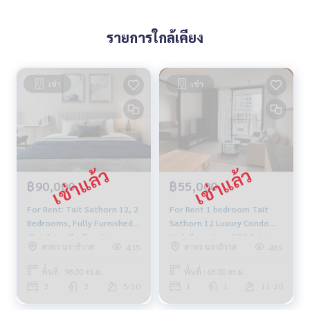
รายการใกล้เคียง
เช่า
เช่า
฿90,000
฿55,000
For Rent: Tait Sathorn 12, 2
For Rent 1 bedroom Tait
Bedrooms, Fully Furnished
Sathorn 12 Luxury Condo
/Pet Friendly /Ready to
High floor Near BTS Saint
สาทร นราธิวาส
สาทร นราธิวาส
435
489
move in
Louis Fully furnished Ready
to move in
พื้นที่ : 98.00 ตร.ม.
พื้นที่ : 68.00 ตร.ม.
2
2
5-10
1
1
11-20