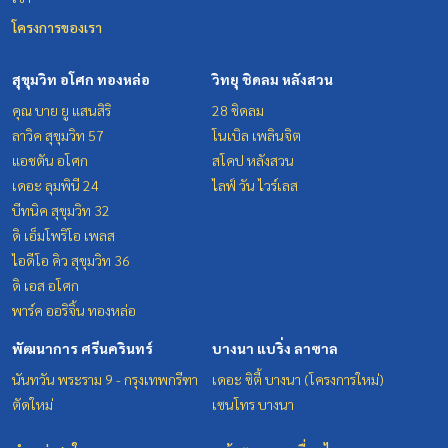
โครงการของเรา
สุขุมวิท อโศก ทองหล่อ
วิทยุ ชิดลม หลังสวน
คุณ บาย ยู แสนสิริ
28 ชิดลม
ลาวิค สุขุมวิท 57
โนเบิล เพลินจิต
แอชตัน อโศก
สโคป หลังสวน
เดอะ ลุมพินี 24
ไลฟ์ วัน ไวร์เลส
บีทนิค สุขุมวิท 32
ดิ เอ็มโพริโอ เพลส
ไอดีโอ คิว สุขุมวิท 36
ดิ เอส อโศก
พาร์ค ออริจิ้น ทองหล่อ
พัฒนาการ ศรีนครินทร์
บางนา แบริ่ง ลาซาล
นันทวัน พระราม 9 - กรุงเทพกรีฑา
เดอะ ซิตี้ บางนา (โครงการใหม่)
ตัดใหม่
เซนโทร บางนา