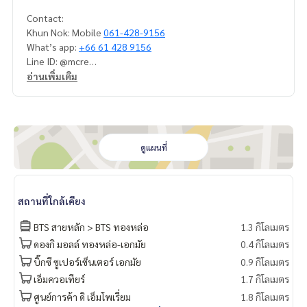
Contact:
Khun Nok: Mobile
061-428-9156
What’s app:
+66 61 428 9156
Line ID: @mcre
My Celebrity Co., Ltd. Real Estate Agency, Service You Can T
อ่านเพิ่มเติม
rust
ดูแผนที่
สถานที่ใกล้เคียง
BTS สายหลัก > BTS ทองหล่อ
1.3 กิโลเมตร
ดองกิ มอลล์ ทองหล่อ-เอกมัย
0.4 กิโลเมตร
บิ๊กซี ซูเปอร์เซ็นเตอร์ เอกมัย
0.9 กิโลเมตร
เอ็มควอเทียร์
1.7 กิโลเมตร
ศูนย์การค้า ดิ เอ็มโพเรี่ยม
1.8 กิโลเมตร