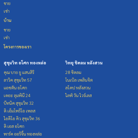
ขาย
เช่า
บ้าน
ขาย
เช่า
โครงการของเรา
สุขุมวิท อโศก ทองหล่อ
วิทยุ ชิดลม หลังสวน
คุณ บาย ยู แสนสิริ
28 ชิดลม
ลาวิค สุขุมวิท 57
โนเบิล เพลินจิต
แอชตัน อโศก
สโคป หลังสวน
เดอะ ลุมพินี 24
ไลฟ์ วัน ไวร์เลส
บีทนิค สุขุมวิท 32
ดิ เอ็มโพริโอ เพลส
ไอดีโอ คิว สุขุมวิท 36
ดิ เอส อโศก
พาร์ค ออริจิ้น ทองหล่อ