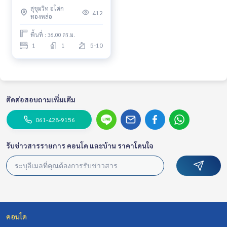
Near BTS Thonglor Fully
สุขุมวิท อโศก
furnished Ready to move in
412
ทองหล่อ
พื้นที่ : 36.00 ตร.ม.
1
1
5-10
ติดต่อสอบถามเพิ่มเติม
061-428-9156
รับข่าวสารรายการ คอนโด และบ้าน ราคาโดนใจ
คอนโด