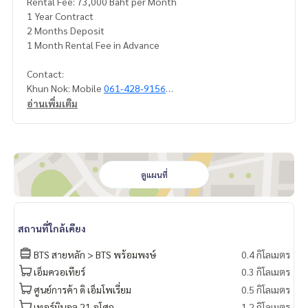
Rental Fee: 73,000 Baht per Month
1 Year Contract
2 Months Deposit
1 Month Rental Fee in Advance
Contact:
Khun Nok: Mobile
061-428-9156
What’s app:
+66 61 428 9156
อ่านเพิ่มเติม
Line ID: @mcre
My Celebrity Co., Ltd. Real Estate Agency, Service You Can T
rustvice You Can Trust
ดูแผนที่
สถานที่ใกล้เคียง
BTS สายหลัก > BTS พร้อมพงษ์
0.4 กิโลเมตร
เอ็มควอเทียร์
0.3 กิโลเมตร
ศูนย์การค้า ดิ เอ็มโพเรี่ยม
0.5 กิโลเมตร
เทอร์มินอล 21 อโศก
1.2 กิโลเมตร