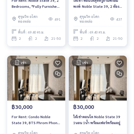
For Rent: Noble State 39, 2
ให้เช่า คอนโดสุดหรูย่านพร้อม
Bedrooms, *Fully Furnished*
พงษ์: Noble State 39, 2 ห้อง
High Floor /North Side
นอน 2 ห้องน้ำ ชั้นสูง ใกล้ BTS
สุขุมวิท อโศก
สุขุมวิท อโศก
พร้อมพงษ์ พร้อมเข้าอยู่
491
437
ทองหล่อ
ทองหล่อ
พื้นที่ : 69.40 ตร.ม.
พื้นที่ : 69.40 ตร.ม.
2
2
21-50
2
2
21-50
เช่า
เช่า
฿30,000
฿30,000
For Rent: Condo Noble
ให้เช่าคอนโด Noble State 39
State 39, BTS Phrom Phong
1นอน 1น้ำ พร้อมเฟอร์พร้อมอยู่
*Fully Furnished* Ready for
สุขุมวิท อโศก
สุขุมวิท อโศก