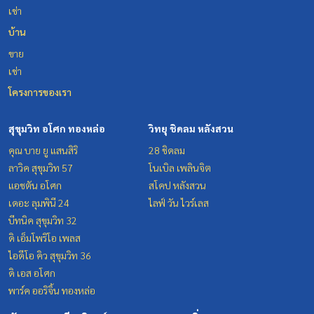
เช่า
บ้าน
ขาย
เช่า
โครงการของเรา
สุขุมวิท อโศก ทองหล่อ
วิทยุ ชิดลม หลังสวน
คุณ บาย ยู แสนสิริ
28 ชิดลม
ลาวิค สุขุมวิท 57
โนเบิล เพลินจิต
แอชตัน อโศก
สโคป หลังสวน
เดอะ ลุมพินี 24
ไลฟ์ วัน ไวร์เลส
บีทนิค สุขุมวิท 32
ดิ เอ็มโพริโอ เพลส
ไอดีโอ คิว สุขุมวิท 36
ดิ เอส อโศก
พาร์ค ออริจิ้น ทองหล่อ