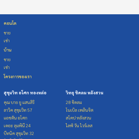
คอนโด
ขาย
เช่า
บ้าน
ขาย
เช่า
โครงการของเรา
สุขุมวิท อโศก ทองหล่อ
วิทยุ ชิดลม หลังสวน
คุณ บาย ยู แสนสิริ
28 ชิดลม
ลาวิค สุขุมวิท 57
โนเบิล เพลินจิต
แอชตัน อโศก
สโคป หลังสวน
เดอะ ลุมพินี 24
ไลฟ์ วัน ไวร์เลส
บีทนิค สุขุมวิท 32