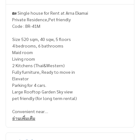
🏡 Single house for Rent at Arna Ekamai
Private Residence,Pet friendly
Code : BR-41M
Size 520 sqm, 40 sqw, 5 floors
4 bedrooms, 6 bathrooms
Maid room
Living room
2 Kitchens (Thai&Western)
Fully furniture, Ready to move in
Elevator
Parking for 4 cars.
Large Rooftop Garden Sky view
pet friendly (for long term rental)
Convenient near
BTS Ekkamai
อ่านเพิ่มเติม
BTS Phra Khanong
J Avanu Thonglor 3.6 km.
Emporium 3.6 km.