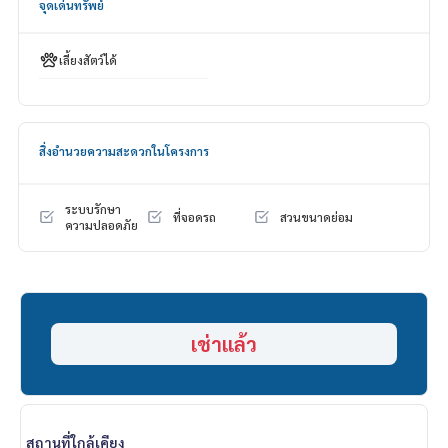
จุดเด่นทรัพย์
Emquartier 3.3 km.
Bangkok University 2.9 km.
Benjasiri Park 3.8 km.
เลี้ยงสัตว์ได้
Sukhumvit Hospital 900 m.
Samitivej Hospital 3.2 km.
Bangkok Hospital 5.2 km. - Rent 225,000 THB/ Month
Deposit 2 months
สิ่งอำนวยความสะดวกในโครงการ
Pay 1 month rent in advance.
1 year contract.
ระบบรักษา
ที่จอดรถ
สวนขนาดย่อม
ความปลอดภัย
เช่าแล้ว
สถานที่ใกล้เคียง