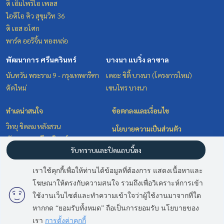
ดิ เอ็มโพริโอ เพลส
ไอดีโอ คิว สุขุมวิท 36
ดิ เอส อโศก
พาร์ค ออริจิ้น ทองหล่อ
พัฒนาการ ศรีนครินทร์
บางนา แบริ่ง ลาซาล
นันทวัน พระราม 9 - กรุงเทพกรีฑา
เดอะ ซิตี้ บางนา (โครงการใหม่)
ตัดใหม่
เซนโทร บางนา
ทำเลน่าสนใจ
ข้อตกลงและเงื่อนไข
วิทยุ ชิดลม หลังสวน
นโยบายความเป็นส่วนตัว
พัฒนาการ ศรีนครินทร์
เกี่ยวกับเรา
รับทราบและปิดแถบนี้ลง
บางนา แบริ่ง ลาซาล
สุขุมวิท อโศก ทองหล่อ
วิธีการฝากขาย-เช่า
เราใช้คุกกี้เพื่อให้ท่านได้ข้อมูลที่ต้องการ แสดงเนื้อหาและ
ติดต่อ
โฆษณาให้ตรงกับความสนใจ รวมถึงเพื่อวิเคราะห์การเข้า
มี
3
คนกำลังดูประกาศนี้
ใช้งานเว็บไซต์และทำความเข้าใจว่าผู้ใช้งานมาจากที่ใด
หากกด “ยอมรับทั้งหมด” ถือเป็นการยอมรับ นโยบายของ
Sold Out
Power by
Livinginsider.com
เรา
การตั้งค่าคุกกี้