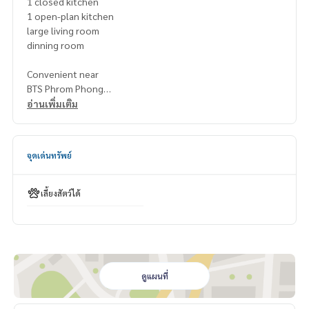
1 closed kitchen
1 open-plan kitchen
large living room
dinning room
Convenient near
BTS Phrom Phong
The Emquartier : 300 m.
อ่านเพิ่มเติม
The Emporium : 350 m.
Samitivej Hospital: 1.6 km.
Sukhumvit Hospital: 2.2 km.
จุดเด่นทรัพย์
Selling price in this building at 95,000,000 THB
เลี้ยงสัตว์ได้
Contact
Khun Nok : Tel.061-428-9156
Whats app :
+ 66 61 428 9156
Line id : @mcre
My Celebrity., Co., ltd . Real Estate Agency.
Service You Can Trust
ดูแผนที่