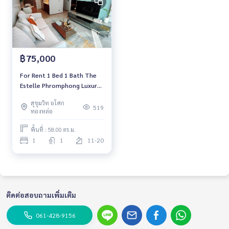
฿75,000
For Rent 1 Bed 1 Bath The
Estelle Phromphong Luxury
Condo High floor Near BTS
สุขุมวิท อโศก
Phromphong Fully furnished
519
ทองหล่อ
Ready to move in
พื้นที่ : 58.00 ตร.ม.
1
1
11-20
ติดต่อสอบถามเพิ่มเติม
061-428-9156