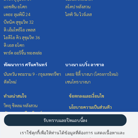
แอชตัน อโศก
สโคป หลังสวน
เดอะ ลุมพินี 24
ไลฟ์ วัน ไวร์เลส
บีทนิค สุขุมวิท 32
ดิ เอ็มโพริโอ เพลส
ไอดีโอ คิว สุขุมวิท 36
ดิ เอส อโศก
พาร์ค ออริจิ้น ทองหล่อ
พัฒนาการ ศรีนครินทร์
บางนา แบริ่ง ลาซาล
นันทวัน พระราม 9 - กรุงเทพกรีฑา
เดอะ ซิตี้ บางนา (โครงการใหม่)
ตัดใหม่
เซนโทร บางนา
ทำเลน่าสนใจ
ข้อตกลงและเงื่อนไข
วิทยุ ชิดลม หลังสวน
นโยบายความเป็นส่วนตัว
พัฒนาการ ศรีนครินทร์
เกี่ยวกับเรา
รับทราบและปิดแถบนี้ลง
สุขุมวิท อโศก ทองหล่อ
บางนา แบริ่ง ลาซาล
วิธีการฝากขาย-เช่า
เราใช้คุกกี้เพื่อให้ท่านได้ข้อมูลที่ต้องการ แสดงเนื้อหาและ