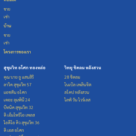
ขาย
เช่า
บ้าน
ขาย
เช่า
โครงการของเรา
สุขุมวิท อโศก ทองหล่อ
วิทยุ ชิดลม หลังสวน
คุณ บาย ยู แสนสิริ
28 ชิดลม
ลาวิค สุขุมวิท 57
โนเบิล เพลินจิต
แอชตัน อโศก
สโคป หลังสวน
เดอะ ลุมพินี 24
ไลฟ์ วัน ไวร์เลส
บีทนิค สุขุมวิท 32
ดิ เอ็มโพริโอ เพลส
ไอดีโอ คิว สุขุมวิท 36
ดิ เอส อโศก