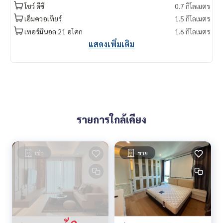
โชว์ ดีซี
0.7 กิโลเมตร
My Celebrity., Co., ltd . Real Estate Agency.
Service You Can Trust
เอ็มควอเทียร์
1.5 กิโลเมตร
เทอร์มินอล 21 อโศก
1.6 กิโลเมตร
แสดงเพิ่มเติม
รายการใกล้เคียง
เช่า
ขาย