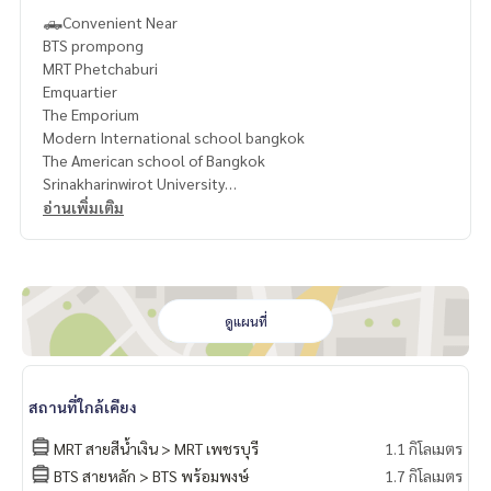
🛻Convenient Near
BTS prompong
MRT Phetchaburi
Emquartier
The Emporium
Modern International school bangkok
The American school of Bangkok
Srinakharinwirot University
Samitivej Hospital
อ่านเพิ่มเติม
Bumrungrad International Hospital
- Rent 85,000 THB / month
Deposit 2 months
Pay 1 month rent in advance.
ดูแผนที่
1 year contract.
สถานที่ใกล้เคียง
Contact
Khun Nok : Tel.061-428-9156
MRT สายสีน้ำเงิน > MRT เพชรบุรี
1.1 กิโลเมตร
Whats app :
+ 66 61 428 9156
BTS สายหลัก > BTS พร้อมพงษ์
1.7 กิโลเมตร
Line id : @mcre