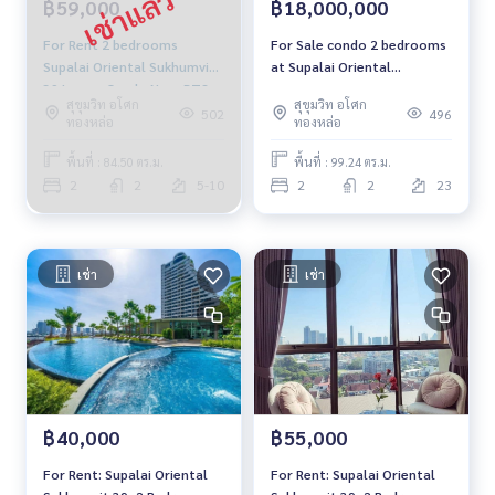
฿59,000
฿18,000,000
For Rent 2 bedrooms
For Sale condo 2 bedrooms
Supalai Oriental Sukhumvit
at Supalai Oriental
39 Luxury Condo Near BTS
Sukhumvit 39 near BTS
สุขุมวิท อโศก
สุขุมวิท อโศก
Phrom Phong Fully furnished
prompong High floor Fully
502
496
ทองหล่อ
ทองหล่อ
Ready to move in
furnished Ready to move in
Sale 18 Million Baht
พื้นที่ : 84.50 ตร.ม.
พื้นที่ : 99.24 ตร.ม.
2
2
5-10
2
2
23
เช่า
เช่า
฿40,000
฿55,000
For Rent: Supalai Oriental
For Rent: Supalai Oriental