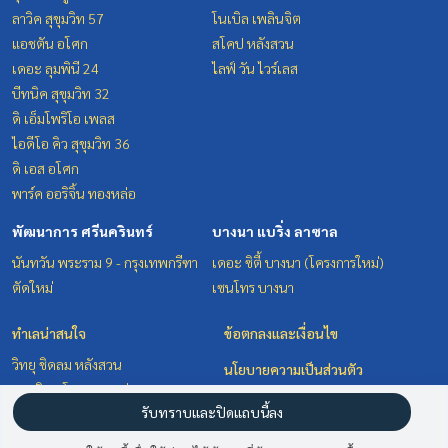
ลาวิค สุขุมวิท 57
โนเบิล เพลินจิต
แอชตัน อโศก
สโคป หลังสวน
เดอะ ลุมพินี 24
ไลฟ์ วัน ไวร์เลส
บีทนิค สุขุมวิท 32
ดิ เอ็มโพริโอ เพลส
ไอดีโอ คิว สุขุมวิท 36
ดิ เอส อโศก
พาร์ค ออริจิ้น ทองหล่อ
พัฒนาการ ศรีนครินทร์
บางนา แบริ่ง ลาซาล
นันทวัน พระราม 9 - กรุงเทพกรีฑา
เดอะ ซิตี้ บางนา (โครงการใหม่)
ตัดใหม่
เซนโทร บางนา
ทำเลน่าสนใจ
ข้อตกลงและเงื่อนไข
วิทยุ ชิดลม หลังสวน
นโยบายความเป็นส่วนตัว
สุขุมวิท อโศก ทองหล่อ
เกี่ยวกับเรา
รับทราบและปิดแถบนี้ลง
พัฒนาการ ศรีนครินทร์
บางนา แบริ่ง ลาซาล
วิธีการฝากขาย-เช่า