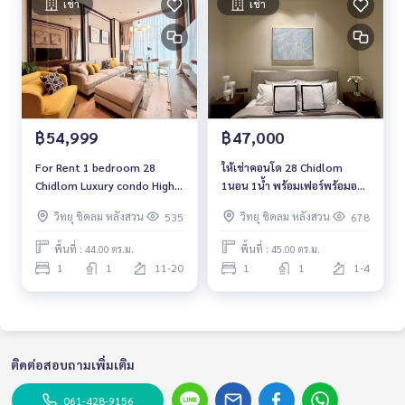
เช่า
เช่า
฿54,999
฿47,000
For Rent 1 bedroom 28
ให้เช่าคอนโด 28 Chidlom
Chidlom Luxury condo High
1นอน 1น้ำ พร้อมเฟอร์พร้อมอยู่
floor Near BTS Chidlom
ใกล้ BTS ชิดลม
วิทยุ ชิดลม หลังสวน
วิทยุ ชิดลม หลังสวน
535
678
Fully furnished Ready to
move in
พื้นที่ : 44.00 ตร.ม.
พื้นที่ : 45.00 ตร.ม.
1
1
11-20
1
1
1-4
ติดต่อสอบถามเพิ่มเติม
061-428-9156