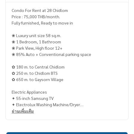
Condo For Rent at 28 Chidlom
Price : 75,000 THB/month.
Fully furnished, Ready to move in
❀ Luxury unit size 58 sq.m.
❀ 1 Bedroom, 1 Bathroom
❀ Park View, High floor 12+
❀ 85% Auto + Conventional parking space
✿ 180 m. to Central Chidlom
✿ 250 m. to Chidlom BTS
✿ 650 m. to Gaysorn Village
Electric Appliances
✦ 55-inch Samsung TV
✦ Electrolux Washing Machine/Dryer
✦ Electrolux Refrigerator
อ่านเพิ่มเติม
✦ Kuppersbusch Microwave/Oven
𝐂𝐨𝐧𝐭𝐚𝐜𝐭