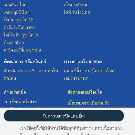
แอชตัน อโศก
สโคป หลังสวน
เดอะ ลุมพินี 24
ไลฟ์ วัน ไวร์เลส
บีทนิค สุขุมวิท 32
ดิ เอ็มโพริโอ เพลส
ไอดีโอ คิว สุขุมวิท 36
ดิ เอส อโศก
พาร์ค ออริจิ้น ทองหล่อ
พัฒนาการ ศรีนครินทร์
บางนา แบริ่ง ลาซาล
นันทวัน พระราม 9 - กรุงเทพกรีฑา
เดอะ ซิตี้ บางนา (โครงการใหม่)
ตัดใหม่
เซนโทร บางนา
ทำเลน่าสนใจ
ข้อตกลงและเงื่อนไข
วิทยุ ชิดลม หลังสวน
นโยบายความเป็นส่วนตัว
สุขุมวิท อโศก ทองหล่อ
เกี่ยวกับเรา
รับทราบและปิดแถบนี้ลง
พัฒนาการ ศรีนครินทร์
บางนา แบริ่ง ลาซาล
วิธีการฝากขาย-เช่า
เราใช้คุกกี้เพื่อให้ท่านได้ข้อมูลที่ต้องการ แสดงเนื้อหาและ