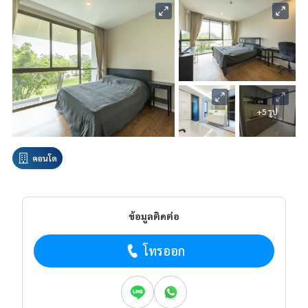
+5 รูป
คอนโด
ข้อมูลติดต่อ
โทรออก