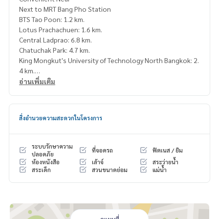
Next to MRT Bang Pho Station
BTS Tao Poon: 1.2 km.
Lotus Prachachuen: 1.6 km.
Central Ladprao: 6.8 km.
Chatuchak Park: 4.7 km.
King Mongkut's University of Technology North Bangkok: 2.
4 km.
Bang Pho Hospital
อ่านเพิ่มเติม
Rental Fee: 90,000 Baht per Month
1 Year Contract
สิ่งอำนวยความสะดวกในโครงการ
2 Months Deposit
1 Month Rental Fee in Advance
ระบบรักษาความ
ที่จอดรถ
ฟิตเนส / ยิม
Contact:
ปลอดภัย
ห้องหนังสือ
เล้าจ์
สระว่ายน้ำ
Khun Nok: Mobile
061-428-9156
สระเด็ก
สวนขนาดย่อม
แม่น้ำ
What’s app:
+66 61 428 9156
Line ID: @mcre
My Celebrity Co., Ltd. Real Estate Agency, Service You Can T
rust