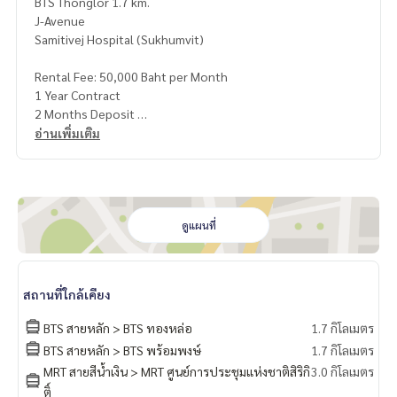
BTS Thonglor 1.7 km.
J-Avenue
Samitivej Hospital (Sukhumvit)
Rental Fee: 50,000 Baht per Month
1 Year Contract
2 Months Deposit
1 Month Rental Fee in Advance
อ่านเพิ่มเติม
Contact:
Khun Nok: Mobile
061-428-9156
What’s app:
+66 61 428 9156
Line ID: @mcre
ดูแผนที่
My Celebrity Co., Ltd. Real Estate Agency, Service You Can T
rust
สถานที่ใกล้เคียง
BTS สายหลัก > BTS ทองหล่อ
1.7 กิโลเมตร
BTS สายหลัก > BTS พร้อมพงษ์
1.7 กิโลเมตร
MRT สายสีน้ำเงิน > MRT ศูนย์การประชุมแห่งชาติสิริกิ
3.0 กิโลเมตร
ติ์