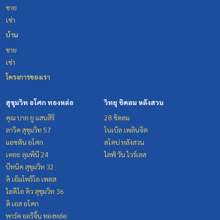
ขาย
เช่า
บ้าน
ขาย
เช่า
โครงการของเรา
สุขุมวิท อโศก ทองหล่อ
วิทยุ ชิดลม หลังสวน
คุณ บาย ยู แสนสิริ
28 ชิดลม
ลาวิค สุขุมวิท 57
โนเบิล เพลินจิต
แอชตัน อโศก
สโคป หลังสวน
เดอะ ลุมพินี 24
ไลฟ์ วัน ไวร์เลส
บีทนิค สุขุมวิท 32
ดิ เอ็มโพริโอ เพลส
ไอดีโอ คิว สุขุมวิท 36
ดิ เอส อโศก
พาร์ค ออริจิ้น ทองหล่อ