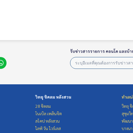
รับข่าวสารรายการ คอนโด และบ้า
วิทยุ ชิดลม หลังสวน
ทำเลน
28 ชิดลม
วิทยุ 
โนเบิล เพลินจิต
สุขุมว
สโคป หลังสวน
พัฒนาก
ไลฟ์ วัน ไวร์เลส
บางนา 