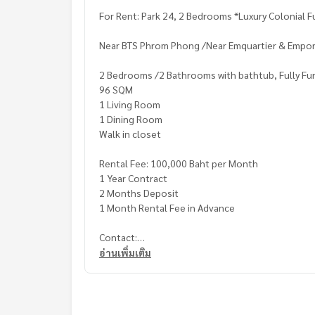
For Rent: Park 24, 2 Bedrooms *Luxury Colonial F
Near BTS Phrom Phong /Near Emquartier & Empo
2 Bedrooms /2 Bathrooms with bathtub, Fully Fu
96 SQM
1 Living Room
1 Dining Room
Walk in closet
Rental Fee: 100,000 Baht per Month
1 Year Contract
2 Months Deposit
1 Month Rental Fee in Advance
Contact:
Khun Nok: Mobile
061-428-9156
อ่านเพิ่มเติม
What’s app:
+66 61 428 9156
Line ID: @mcre
My Celebrity Co., Ltd. Real Estate Agency, Servic