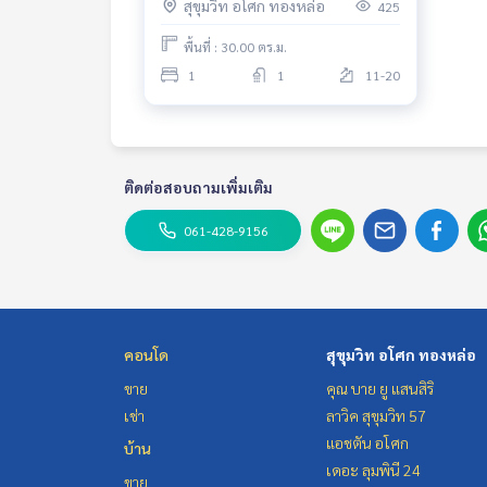
สุขุมวิท อโศก ทองหล่อ
425
พื้นที่ : 30.00 ตร.ม.
1
1
11-20
ติดต่อสอบถามเพิ่มเติม
061-428-9156
คอนโด
สุขุมวิท อโศก ทองหล่อ
ขาย
คุณ บาย ยู แสนสิริ
เช่า
ลาวิค สุขุมวิท 57
แอชตัน อโศก
บ้าน
เดอะ ลุมพินี 24
ขาย