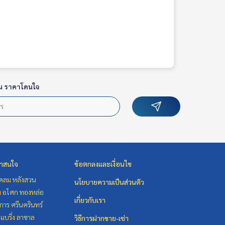
น ราคาโดนใจ
่าสนใจ
ข้อตกลงและเงื่อนไข
ชิดลม หลังสวน
นโยบายความเป็นส่วนตัว
ิท อโศก ทองหล่อ
เกี่ยวกับเรา
าร ศรีนครินทร์
แบริ่ง ลาซาล
วิธีการฝากขาย-เช่า