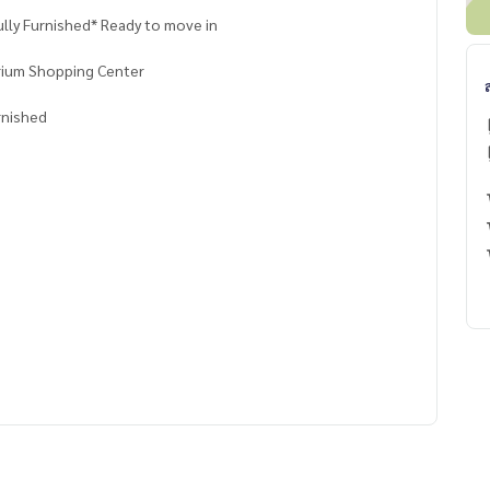
ully Furnished* Ready to move in
rium Shopping Center
rnished
e You Can Trust