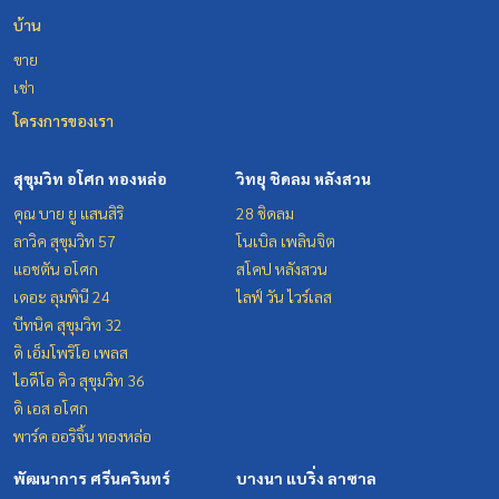
บ้าน
ขาย
เช่า
โครงการของเรา
สุขุมวิท อโศก ทองหล่อ
วิทยุ ชิดลม หลังสวน
คุณ บาย ยู แสนสิริ
28 ชิดลม
ลาวิค สุขุมวิท 57
โนเบิล เพลินจิต
แอชตัน อโศก
สโคป หลังสวน
เดอะ ลุมพินี 24
ไลฟ์ วัน ไวร์เลส
บีทนิค สุขุมวิท 32
ดิ เอ็มโพริโอ เพลส
ไอดีโอ คิว สุขุมวิท 36
ดิ เอส อโศก
พาร์ค ออริจิ้น ทองหล่อ
พัฒนาการ ศรีนครินทร์
บางนา แบริ่ง ลาซาล