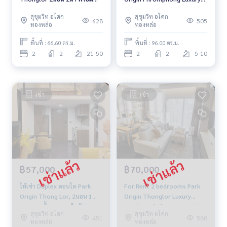
เฟอร์ ว่าง 5 กพ 2567
Condo Corner room Near
สุขุมวิท อโศก
สุขุมวิท อโศก
BTS Phrom Phong Fully
628
505
ทองหล่อ
ทองหล่อ
furnished Ready to move in
พื้นที่ : 66.60 ตร.ม.
พื้นที่ : 96.00 ตร.ม.
2
2
21-50
2
2
5-10
เช่า
เช่า
฿57,000
฿70,000
ให้เช่า Duplex คอนโด Park
For Rent 2 bedrooms Park
Origin Thong Lor, 2นอน 1น้ำ
Origin Thonglor Luxury
46ตร.ม. ชั้นสูง 40+ ใกล้ BTS
Condo High floor Near BTS
สุขุมวิท อโศก
สุขุมวิท อโศก
ทองหล่อ, เอ็มควอเทียร์
Thonglor Fully furnished
451
588
ทองหล่อ
ทองหล่อ
Ready to move in