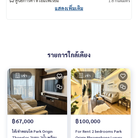
ศูนย์การค้า ดิ เอ็มโพเรี่ยม
1.8 กิโลเมตร
แสดงเพิ่มเติม
รายการใกล้เคียง
เช่า
เช่า
฿67,000
฿100,000
ให้เช่าคอนโด Park Origin
For Rent 2 bedrooms Park
Thonglor 2นอน 2น้ำ พร้อม
Origin Phromphong Luxury