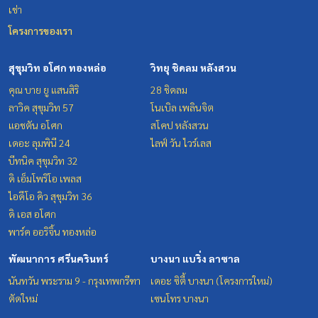
เช่า
โครงการของเรา
สุขุมวิท อโศก ทองหล่อ
วิทยุ ชิดลม หลังสวน
คุณ บาย ยู แสนสิริ
28 ชิดลม
ลาวิค สุขุมวิท 57
โนเบิล เพลินจิต
แอชตัน อโศก
สโคป หลังสวน
เดอะ ลุมพินี 24
ไลฟ์ วัน ไวร์เลส
บีทนิค สุขุมวิท 32
ดิ เอ็มโพริโอ เพลส
ไอดีโอ คิว สุขุมวิท 36
ดิ เอส อโศก
พาร์ค ออริจิ้น ทองหล่อ
พัฒนาการ ศรีนครินทร์
บางนา แบริ่ง ลาซาล
นันทวัน พระราม 9 - กรุงเทพกรีฑา
เดอะ ซิตี้ บางนา (โครงการใหม่)
ตัดใหม่
เซนโทร บางนา