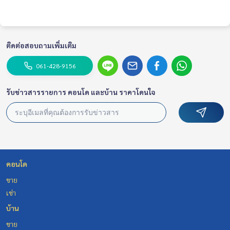
🔸 ราคาเช่าเพียง 249,999 บาท
สัญญา 1 ปี
มัดจำ 2 เดือน
ค่าเช่าล่วงหน้า 1 เดือน
ติดต่อสอบถามเพิ่มเติม
Contact
061-428-9156
Khun Chanya : Tel.
061-428-9156
Whats app :
+66 61 428 9156
Line ID: @mcre
รับข่าวสารรายการ คอนโด และบ้าน ราคาโดนใจ
My Celebrity Co., Ltd. Real Estate Agency, Service You Can T
rust.
#luxury #LuxuryCondominium #Luxurycondo #condominiu
m #rent # condo #condo Bangkok #Bangkok Condo #Con
do for rent #For rent #Condorental #RentSellCondoBang
คอนโด
kok #rentcondo #rentalproperty #rental #Luxurycondofo
rrent #Condo near the BTS #Condo #MCRE #realestateag
ขาย
ent #BTS #shoppingmall #Grandio Bangna KM.5 #nearsch
เช่า
ool #shoppingmall #singlehouse #detachedhouses #Ind
บ้าน
ex #Homepro #Grand Bangkok Boulevard Ratchada-Ramint
ra 2 #Ratchada-Ramintra 2
ขาย