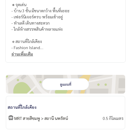
🔸จุดเด่น
- บ้าน 3 ชั้น มีขนาดกว้าง พื้นที่เยอะ
- เฟอร์นิเจอร์ครบ พร้อมเข้าอยู่
- ทำเลดี เดินทางสะดวก
- ใกล้ห้างสรรพสินค้าหลายแห่ง
🔹สถานที่ใกล้เคียง
- Fashion Island
- HomePro Fashion Island
อ่านเพิ่มเติม
- Index Furniture Fashion Island Ramintra
- Tops Market Robinson Fashion Island branch
- Robinson Ramintra branch
- Lotus Sukhapiban
- Paolo Memorial Nawamin Hospital
ดูแผนที่
- Synphaet Hospital
- Bodindecha (Singha) School. Singhaseni)
- Singapore International of Bangkok
สถานที่ใกล้เคียง
- Prep International Kindergarten
- Ladprao Bilingual School
MRT สายสีชมพู > สถานี นพรัตน์
0.5 กิโลเมตร
- Niva American International School