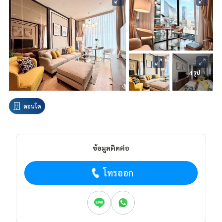
+4 รูป
คอนโด
ข้อมูลติดต่อ
โทรออก