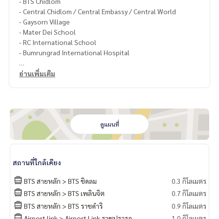
- BTS Chidlom
- Central Chidlom / Central Embassy / Central World
- Gaysorn Village
- Mater Dei School
- RC International School
- Bumrungrad International Hospital
🔸Terms & Conditions
อ่านเพิ่มเติม
1 year contract
Rental 54,999 THB./Month
2 months deposit
1 month rental in advance
ดูแผนที่
Contact
Khun Chanya: Tel.
061-428-9156
Whats app:
+66 61 428 9156
สถานที่ใกล้เคียง
Line ID: @mcre
My Celebrity Co., Ltd. Real Estate Agency, Service You Can T
BTS สายหลัก > BTS ชิดลม
0.3 กิโลเมตร
rust.
BTS สายหลัก > BTS เพลินจิต
0.7 กิโลเมตร
BTS สายหลัก > BTS ราชดำริ
0.9 กิโลเมตร
#luxury #LuxuryCondominium #Luxurycondo #condominiu
m #rent # condo #condo Bangkok #Bangkok Condo #Con
Airport link > Airport Link ราชปรารภ
1.0 กิโลเมตร