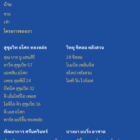
บ้าน
ขาย
เช่า
โครงการของเรา
สุขุมวิท อโศก ทองหล่อ
วิทยุ ชิดลม หลังสวน
คุณ บาย ยู แสนสิริ
28 ชิดลม
ลาวิค สุขุมวิท 57
โนเบิล เพลินจิต
แอชตัน อโศก
สโคป หลังสวน
เดอะ ลุมพินี 24
ไลฟ์ วัน ไวร์เลส
บีทนิค สุขุมวิท 32
ดิ เอ็มโพริโอ เพลส
ไอดีโอ คิว สุขุมวิท 36
ดิ เอส อโศก
พาร์ค ออริจิ้น ทองหล่อ
พัฒนาการ ศรีนครินทร์
บางนา แบริ่ง ลาซาล