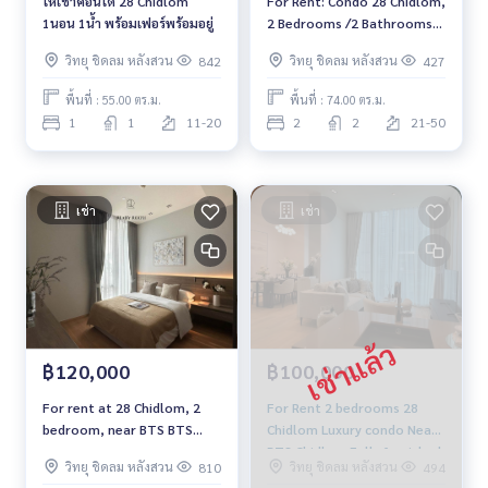
ให้เช่าคอนโด 28 Chidlom
For Rent: Condo 28 Chidlom,
1นอน 1น้ำ พร้อมเฟอร์พร้อมอยู่
2 Bedrooms /2 Bathrooms
*High Floor /Fully Furnished
วิทยุ ชิดลม หลังสวน
วิทยุ ชิดลม หลังสวน
842
427
/Ready to move in*
พื้นที่ : 55.00 ตร.ม.
พื้นที่ : 74.00 ตร.ม.
1
1
11-20
2
2
21-50
เช่า
เช่า
฿120,000
฿100,000
For rent at 28 Chidlom, 2
For Rent 2 bedrooms 28
bedroom, near BTS BTS
Chidlom Luxury condo Near
Chidlom ,Fully furnished,
BTS Chidlom Fully furnished
วิทยุ ชิดลม หลังสวน
วิทยุ ชิดลม หลังสวน
810
494
ready to move in
Ready to move in