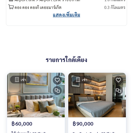
do for rent #For rent #Condorental #RentSellCondoBang
ดอง ดอง ดองกิ เดอะมาร์เก็ต
0.3 กิโลเมตร
kok #rentcondo #rentalproperty #rental #Luxurycondofo
แสดงเพิ่มเติม
rrent #Condo near the BTS #Condo #MCRE #realestateag
ent #MRT #BTS #nearschools #chidlom #28chidlom #bts
chidlom #Central Chidlom #Central Embassy #Central Worl
d #Gaysorn Village #Siam Paragon
รายการใกล้เคียง
เช่า
เช่า
฿60,000
฿90,000