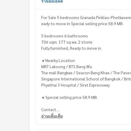
รายละเอียด
For Sale 5 bedrooms Granada Pinklao-Phetkasem 
eady to move in Special selling price 58.9 MB.
5 bedrooms 6 bathrooms
706 sqm. 177 sq wa. 2 storie
Fully furnished, Ready to move in
🔸Nearby Location
MRT Laksong / BTS Bang Wa
The mall Bangkae / Seacon Bang Khae / The Pase
Singapore International School of Bangkok / Bri
Phyathai 3 Hospital / Sirat Expressway
🔸Special selling price 58.9 MB.
Contact
Khun Chanya: Tel.
061-428-9156
อ่านเพิ่มเติม
Whats app:
+66 61 428 9156
Line ID: @mcre