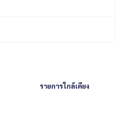
 You Can Trust.
ondominium #rent # condo #condo Bangkok #Bangkok Con
entSellCondoBangkok #rentcondo #rentalproperty #rental
ndo #MCRE #realestateagent #BTS #shoppingmall #MRT #
Seaconbangkhae #Granada Pinklao-Phetkasem #Granadapin
singlehouse #detachedhouse
รายการใกล้เคียง