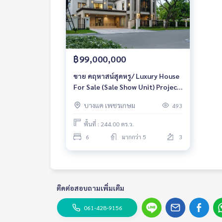
฿99,000,000
ขาย คฤหาสน์สุดหรู/ Luxury House
For Sale (Sale Show Unit) Project
: Granada Pinklao-Phetkasem
บางแค เพชรเกษม
493
Special price 99,000,000 MB.
พื้นที่ : 244.00 ตร.ว.
6
มากกว่า 5
3
ติดต่อสอบถามเพิ่มเติม
061-428-9156