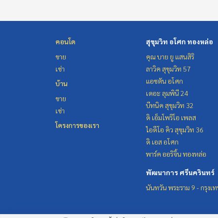
คอนโด
สุขุมวิท อโศก ทองหล่อ
ขาย
คุณ บาย ยู แสนสิริ
เช่า
ลาวิค สุขุมวิท 57
แอชตัน อโศก
บ้าน
เดอะ ลุมพินี 24
ขาย
บีทนิค สุขุมวิท 32
เช่า
ดิ เอ็มโพริโอ เพลส
โครงการของเรา
ไอดีโอ คิว สุขุมวิท 36
ดิ เอส อโศก
พาร์ค ออริจิ้น ทองหล่อ
พัฒนาการ ศรีนครินทร์
นันทวัน พระราม 9 - กรุงเ