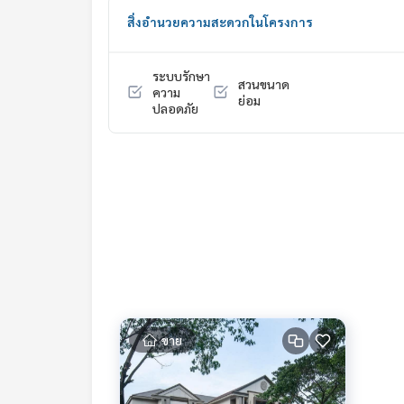
My Celebrity Co., Ltd. Real Estate Agency, Service
สิ่งอำนวยความสะดวกในโครงการ
#luxury #LuxuryCondominium #Luxurycondo #c
do #Condo for rent #For rent #Condorental #R
ระบบรักษา
สวนขนาด
#Luxurycondoforrent #Condo near the BTS #Co
ความ
ย่อม
MRTlaksong # Petchkasem #Themallbangkhae #
ปลอดภัย
klao-phetkasem #nearschool #shoppingmall #
ขาย