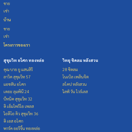
ขาย
เช่า
บ้าน
ขาย
เช่า
โครงการของเรา
สุขุมวิท อโศก ทองหล่อ
วิทยุ ชิดลม หลังสวน
คุณ บาย ยู แสนสิริ
28 ชิดลม
ลาวิค สุขุมวิท 57
โนเบิล เพลินจิต
แอชตัน อโศก
สโคป หลังสวน
เดอะ ลุมพินี 24
ไลฟ์ วัน ไวร์เลส
บีทนิค สุขุมวิท 32
ดิ เอ็มโพริโอ เพลส
ไอดีโอ คิว สุขุมวิท 36
ดิ เอส อโศก
พาร์ค ออริจิ้น ทองหล่อ