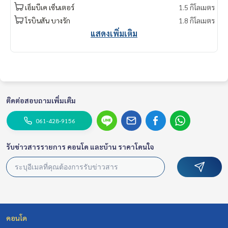
kok #rentcondo #rentalproperty #rental #Luxurycondofo
เอ็มบีเค เซ็นเตอร์
1.5 กิโลเมตร
rrent #Condo near the BTS #Condo #MCRE #realestateag
โรบินสัน บางรัก
1.8 กิโลเมตร
ent #BTS #shoppingmall #nearschool #shoppingmall #M
แสดงเพิ่มเติม
RT Samyan #Chamchuri Square #Siam Paragon #MBK #Cent
ral Silom #Ideo Chula-Samyan #Samyan
ติดต่อสอบถามเพิ่มเติม
061-428-9156
รับข่าวสารรายการ คอนโด และบ้าน ราคาโดนใจ
คอนโด