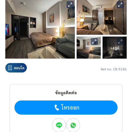
+4 รูป
คอนโด
Ref no. CR-518S
ข้อมูลติดต่อ
โทรออก