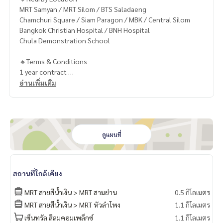
MRT Samyan / MRT Silom / BTS Saladaeng
Chamchuri Square / Siam Paragon / MBK / Central Silom
Bangkok Christian Hospital / BNH Hospital
Chula Demonstration School
🔸Terms & Conditions
1 year contract
Rental 23,000 THB./Month
อ่านเพิ่มเติม
2 months deposit
1 month rental in advance
Contact
Khun Chanya: Tel.
061-428-9156
ดูแผนที่
Whats app:
+66 61 428 9156
Line ID: @mcre
My Celebrity Co., Ltd. Real Estate Agency, Service You Can T
สถานที่ใกล้เคียง
rust.
MRT สายสีน้ำเงิน > MRT สามย่าน
0.5 กิโลเมตร
#luxury #LuxuryCondominium #Luxurycondo #condominiu
MRT สายสีน้ำเงิน > MRT หัวลำโพง
1.1 กิโลเมตร
m #rent # condo #condo Bangkok #Bangkok Condo #Con
เซ็นทรัล สีลมคอมเพล็กซ์
1.1 กิโลเมตร
do for rent #For rent #Condorental #RentSellCondoBang