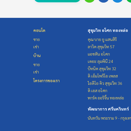
คอนโด
สุขุมวิท อโศก ทองหล่อ
ขาย
คุณ บาย ยู แสนสิริ
เช่า
ลาวิค สุขุมวิท 57
แอชตัน อโศก
บ้าน
เดอะ ลุมพินี 24
ขาย
บีทนิค สุขุมวิท 32
เช่า
ดิ เอ็มโพริโอ เพลส
โครงการของเรา
ไอดีโอ คิว สุขุมวิท 36
ดิ เอส อโศก
พาร์ค ออริจิ้น ทองหล่อ
พัฒนาการ ศรีนครินทร์
นันทวัน พระราม 9 - กรุงเ