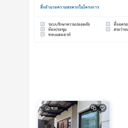
Contact
สิ่งอำนวยความสะดวกในโครงการ
Khun Chanya: Tel.
061-428-9156
Whats app:
+66 61 428 9156
Line ID: @mcre
ระบบรักษาความปลอดภัย
ที่จอดรถ
My Celebrity Co., Ltd. Real Estate Agency, Service
ห้องประชุม
สระว่ายน
ชอบแฮงเอาท์
#luxury #LuxuryCondominium #Luxurycondo #c
do #Condo for rent #For rent #Condorental #R
#Luxurycondoforrent #Condo near the BTS #Co
hool #shoppingmall #singlehouse #detachedh
sawang #Nonthaburi
ขาย