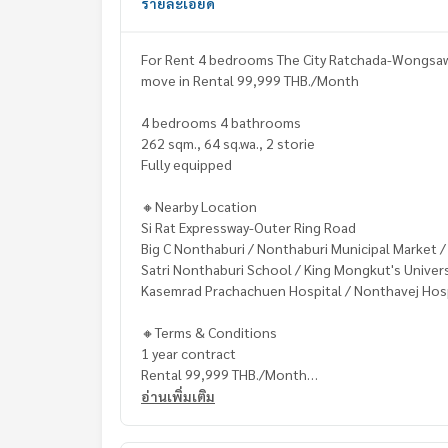
รายละเอียด
For Rent 4 bedrooms The City Ratchada-Wongsaw
move in Rental 99,999 THB./Month
4 bedrooms 4 bathrooms
262 sqm., 64 sq.wa., 2 storie
Fully equipped
🔸Nearby Location
Si Rat Expressway-Outer Ring Road
Big C Nonthaburi / Nonthaburi Municipal Market
Satri Nonthaburi School / King Mongkut's Univer
Kasemrad Prachachuen Hospital / Nonthavej Hos
🔸Terms & Conditions
1 year contract
Rental 99,999 THB./Month
2 months deposit
อ่านเพิ่มเติม
1 month rental in advance