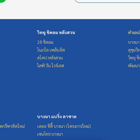
วิทยุ ชิดลม หลังสวน
ทำเลน
28 ชิดลม
บางนา 
โนเบิล เพลินจิต
สุขุมว
สโคป หลังสวน
วิทยุ 
ไลฟ์ วัน ไวร์เลส
พัฒนาก
บางนา แบริ่ง ลาซาล
ทพกรีฑาตัดใหม่
เดอะ ซิตี้ บางนา (โครงการใหม่)
เซนโทร บางนา