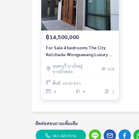
฿14,500,000
For Sale 4 bedrooms The City
Ratchada-Wongsawang Luxury
Detached House Pet friendly
นนทบุรี บางใหญ่
Near Si Rat Expressway Ready to
618
บางบัวทอง
move in
พื้นที่ : 64.00 ตร.ว.
4
4
2
ติดต่อสอบถามเพิ่มเติม
061-428-9156