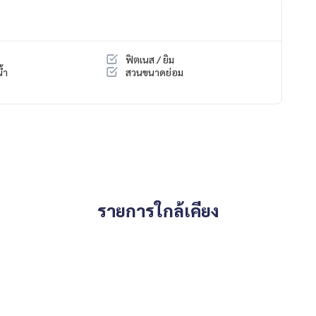
ฟิตเนส / ยิม
 You Can Trust.
้ำ
สวนขนาดย่อม
ondominium #rent # condo #condo Bangkok #Bangkok Con
entSellCondoBangkok #rentcondo #rentalproperty #rental
ndo #MCRE #realestateagent #BTS #shoppingmall #nearsc
ouses #Expressway #The City Ratchada-Wongsawang #Wong
รายการใกล้เคียง