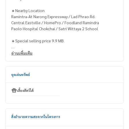
🔸Nearby Location
Ramintra-At Narong Expressway / Lad Phrao Rd.
Central Eastville / HomePro / Foodland Ramindra
Paolo Hospital Chokchai / Satri Wittaya 2 School
🔸Special selling price 9.9 MB.
Contact
อ่านเพิ่มเติม
Khun Chanya: Tel.
061-428-9156
Whats app:
+66 61 428 9156
Line ID: @mcre
จุดเด่นทรัพย์
My Celebrity Co., Ltd. Real Estate Agency, Service You Can T
rust.
เลี้ยงสัตว์ได้
#luxury #LuxuryCondominium #Luxurycondo #condominiu
m #rent # condo #condo Bangkok #Bangkok Condo #Con
do for rent #For rent #Condorental #RentSellCondoBang
kok #rentcondo #rentalproperty #rental #Luxurycondofo
สิ่งอำนวยความสะดวกในโครงการ
rrent #Condo near the BTS #Condo #MCRE #realestateag
ent #BTS #shoppingmall #nearschool #shoppingmall #sin