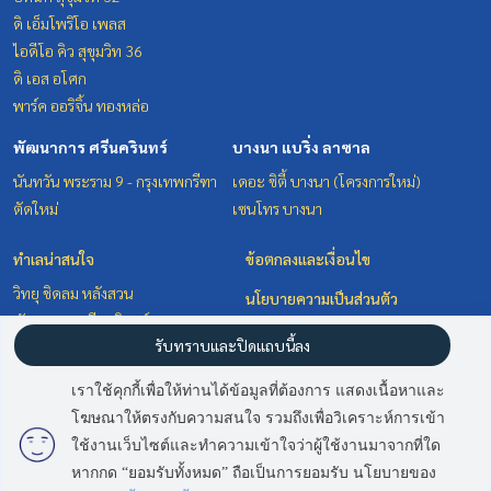
ดิ เอ็มโพริโอ เพลส
ไอดีโอ คิว สุขุมวิท 36
ดิ เอส อโศก
พาร์ค ออริจิ้น ทองหล่อ
พัฒนาการ ศรีนครินทร์
บางนา แบริ่ง ลาซาล
นันทวัน พระราม 9 - กรุงเทพกรีฑา
เดอะ ซิตี้ บางนา (โครงการใหม่)
ตัดใหม่
เซนโทร บางนา
ทำเลน่าสนใจ
ข้อตกลงและเงื่อนไข
วิทยุ ชิดลม หลังสวน
นโยบายความเป็นส่วนตัว
พัฒนาการ ศรีนครินทร์
เกี่ยวกับเรา
รับทราบและปิดแถบนี้ลง
สุขุมวิท อโศก ทองหล่อ
บางนา แบริ่ง ลาซาล
วิธีการฝากขาย-เช่า
เราใช้คุกกี้เพื่อให้ท่านได้ข้อมูลที่ต้องการ แสดงเนื้อหาและ
ติดต่อ
โฆษณาให้ตรงกับความสนใจ รวมถึงเพื่อวิเคราะห์การเข้า
มี
2
คนกำลังดูประกาศนี้
ใช้งานเว็บไซต์และทำความเข้าใจว่าผู้ใช้งานมาจากที่ใด
หากกด “ยอมรับทั้งหมด” ถือเป็นการยอมรับ นโยบายของ
ติดต่อสอบถาม