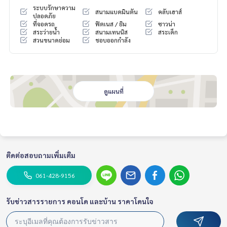
glehouse #detachedhouses #townhouse #townhome #E
ระบบรักษาความ
สนามแบดมินตัน
คลับเฮาส์
xpressway #homepro #Mandarina Ekkamai-Ramintra #Areey
ปลอดภัย
ที่จอดรถ
ฟิตเนส / ยิม
ซาวน่า
a Mandarina Ekkamai-Ramintra #Ekkamai #Ramintra #petfrie
สระว่ายน้ำ
สนามเทนนิส
สระเด็ก
ndly
สวนขนาดย่อม
ชอบออกกำลัง
ดูแผนที่
ติดต่อสอบถามเพิ่มเติม
061-428-9156
รับข่าวสารรายการ คอนโด และบ้าน ราคาโดนใจ