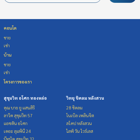
คอนโด
ขาย
เช่า
บ้าน
ขาย
เช่า
โครงการของเรา
สุขุมวิท อโศก ทองหล่อ
วิทยุ ชิดลม หลังสวน
คุณ บาย ยู แสนสิริ
28 ชิดลม
ลาวิค สุขุมวิท 57
โนเบิล เพลินจิต
แอชตัน อโศก
สโคป หลังสวน
เดอะ ลุมพินี 24
ไลฟ์ วัน ไวร์เลส
บีทนิค สุขุมวิท 32