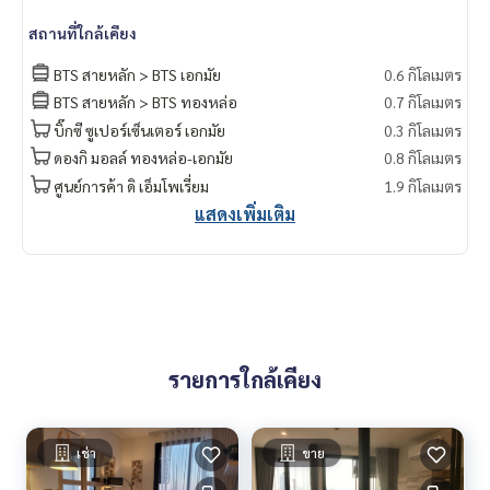
kok #rentcondo #rentalproperty #rental #Luxurycondofo
สถานที่ใกล้เคียง
rrent #Condo near the BTS #Condo #MCRE #realestateag
ent #MRT #BTS #nearschools #schools ##singlehouse #
BTS สายหลัก > BTS เอกมัย
0.6 กิโลเมตร
detachedhouse #Donki Mall #Tops Thonglor#Emporium #
BTS สายหลัก > BTS ทองหล่อ
0.7 กิโลเมตร
EmQuatier #Gateway Ekkamai #Ekkamai International Scho
บิ๊กซี ซูเปอร์เซ็นเตอร์ เอกมัย
0.3 กิโลเมตร
ol #Samitivej Hospital #Bangkok Hospital #Thonglor #Ekk
amai #Sukhumvit #Homeoffice #Maru Ekkamai #Pet friendl
ดองกิ มอลล์ ทองหล่อ-เอกมัย
0.8 กิโลเมตร
y #BTS Ekkamai
ศูนย์การค้า ดิ เอ็มโพเรี่ยม
1.9 กิโลเมตร
แสดงเพิ่มเติม
รายการใกล้เคียง
เช่า
ขาย