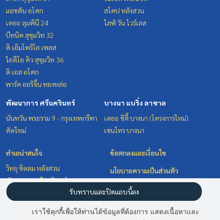
แอชตัน อโศก
สโคป หลังสวน
เดอะ ลุมพินี 24
ไลฟ์ วัน ไวร์เลส
บีทนิค สุขุมวิท 32
ดิ เอ็มโพริโอ เพลส
ไอดีโอ คิว สุขุมวิท 36
ดิ เอส อโศก
พาร์ค ออริจิ้น ทองหล่อ
พัฒนาการ ศรีนครินทร์
บางนา แบริ่ง ลาซาล
นันทวัน พระราม 9 - กรุงเทพกรีฑา
เดอะ ซิตี้ บางนา (โครงการใหม่)
ตัดใหม่
เซนโทร บางนา
ทำเลน่าสนใจ
ข้อตกลงและเงื่อนไข
วิทยุ ชิดลม หลังสวน
นโยบายความเป็นส่วนตัว
พัฒนาการ ศรีนครินทร์
เกี่ยวกับเรา
รับทราบและปิดแถบนี้ลง
บางนา แบริ่ง ลาซาล
สุขุมวิท อโศก ทองหล่อ
วิธีการฝากขาย-เช่า
เราใช้คุกกี้เพื่อให้ท่านได้ข้อมูลที่ต้องการ แสดงเนื้อหาและ