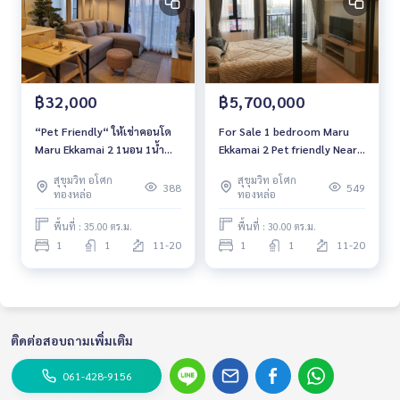
฿32,000
฿5,700,000
“Pet Friendly“ ให้เช่าคอนโด
For Sale 1 bedroom Maru
Maru Ekkamai 2 1นอน 1น้ำ
Ekkamai 2 Pet friendly Near
พร้อมเฟอร์พร้อมอยู่ ใกล้ BTS
BTS Ekkamai Fully furnished
สุขุมวิท อโศก
สุขุมวิท อโศก
เอกมัย ค่าเช่า 32,000
Ready to move in
388
549
ทองหล่อ
ทองหล่อ
พื้นที่ : 35.00 ตร.ม.
พื้นที่ : 30.00 ตร.ม.
1
1
11-20
1
1
11-20
ติดต่อสอบถามเพิ่มเติม
061-428-9156