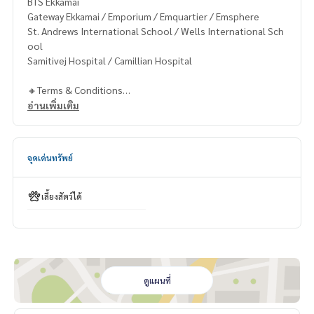
BTS Ekkamai
Gateway Ekkamai / Emporium / Emquartier / Emsphere
St. Andrews International School / Wells International Sch
ool
Samitivej Hospital / Camillian Hospital
🔸Terms & Conditions
1 year contract
อ่านเพิ่มเติม
Rental 23,999 THB./Month
2 months deposit
1 month rental in advance
จุดเด่นทรัพย์
Contact
Khun Chanya: Tel.
061-428-9156
เลี้ยงสัตว์ได้
Whats app:
+66 61 428 9156
Line ID: @mcre
My Celebrity Co., Ltd. Real Estate Agency, Service You Can T
rust.
#luxury #LuxuryCondominium #Luxurycondo #condominiu
ดูแผนที่
m #rent # condo #condo Bangkok #Bangkok Condo #Con
do for rent #For rent #Condorental #RentSellCondoBang