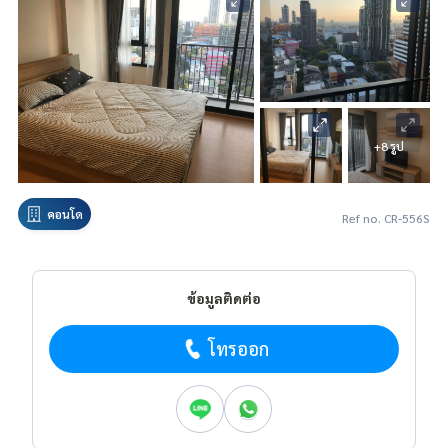
+8 รูป
คอนโด
Ref no. CR-556S
ข้อมูลติดต่อ
โทรออก